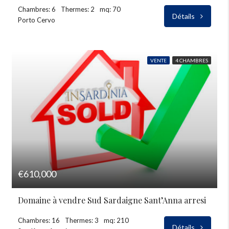
Chambres: 6
Thermes: 2
mq: 70
Détails
Porto Cervo
VENTE
4 CHAMBRES
€610,000
Domaine à vendre Sud Sardaigne Sant’Anna arresi
Chambres: 16
Thermes: 3
mq: 210
Détails