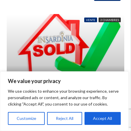
VENTE
2 CHAMBRES
We value your privacy
€380,000
We use cookies to enhance your browsing experience, serve
personalized ads or content, and analyze our traffic. By
Villa vue mer à vendre à Palau
clicking "Accept All", you consent to our use of cookies.
Chambres: 6
Thermes: 2
mq: 80
Détails
Palau
Customize
Reject All
Accept All