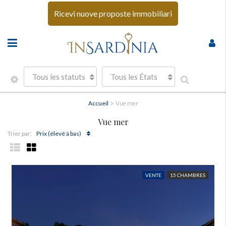
Ricevi nuove proposte immobiliari
Tous les statuts
Tous les États
Accueil
Vue mer
Vue mer
Prix ​​(élevé à bas)
Trier par:
VENTE
15 CHAMBRES