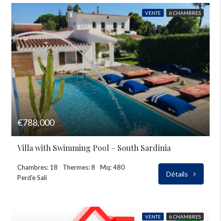
VENTE
6 CHAMBRES
€788,000
Villa with Swimming Pool – South Sardinia
Chambres: 18
Thermes: 8
Mq: 480
Détails
Perd'e Sali
VENTE
6 CHAMBRES