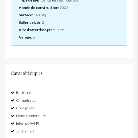
Type de bien:
Santa Teresa di Gallura
Année de construction:
2006
Surface:
140 Mq
Salles de bain
2
Aire d'atterrissage:
500 mq
Garage:
si
Caractéristiques
Barbecue
Climatisation
Cour privée
Douche exterieure
Internet/Wi-Fi
Jardin privé