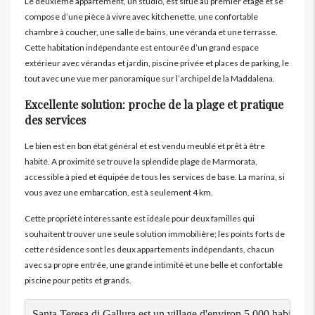
Le deuxième appartement, un studio, est situé au premier étage et se
compose d’une pièce à vivre avec kitchenette, une confortable
chambre à coucher, une salle de bains, une véranda et une terrasse.
Cette habitation indépendante est entourée d’un grand espace
extérieur avec vérandas et jardin, piscine privée et places de parking, le
tout avec une vue mer panoramique sur l’archipel de la Maddalena.
Excellente solution: proche de la plage et pratique
des services
Le bien est en bon état général et est vendu meublé et prêt à être
habité. A proximité se trouve la splendide plage de Marmorata,
accessible à pied et équipée de tous les services de base. La marina, si
vous avez une embarcation, est à seulement 4 km.
Cette propriété intéressante est idéale pour deux familles qui
souhaitent trouver une seule solution immobilière; les points forts de
cette résidence sont les deux appartements indépendants, chacun
avec sa propre entrée, une grande intimité et une belle et confortable
piscine pour petits et grands.
Santa Teresa di Gallura est un village d'environ 5 000 habitants qu