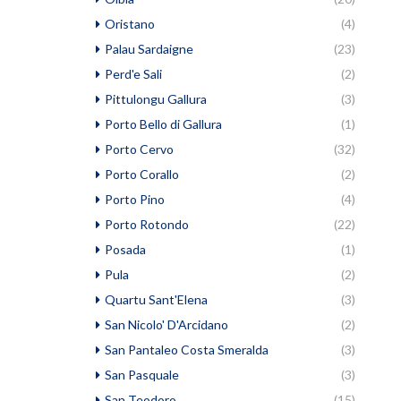
Oristano
(4)
Palau Sardaigne
(23)
Perd'e Sali
(2)
Pittulongu Gallura
(3)
Porto Bello di Gallura
(1)
Porto Cervo
(32)
Porto Corallo
(2)
Porto Pino
(4)
Porto Rotondo
(22)
Posada
(1)
Pula
(2)
Quartu Sant'Elena
(3)
San Nicolo' D'Arcidano
(2)
San Pantaleo Costa Smeralda
(3)
San Pasquale
(3)
San Teodoro
(15)