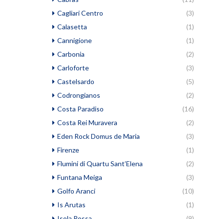
Cagliari Centro
(3)
Calasetta
(1)
Cannigione
(1)
Carbonia
(2)
Carloforte
(3)
Castelsardo
(5)
Codrongianos
(2)
Costa Paradiso
(16)
Costa Rei Muravera
(2)
Eden Rock Domus de Maria
(3)
Firenze
(1)
Flumini di Quartu Sant’Elena
(2)
Funtana Meiga
(3)
Golfo Aranci
(10)
Is Arutas
(1)
Isola Rossa
(9)