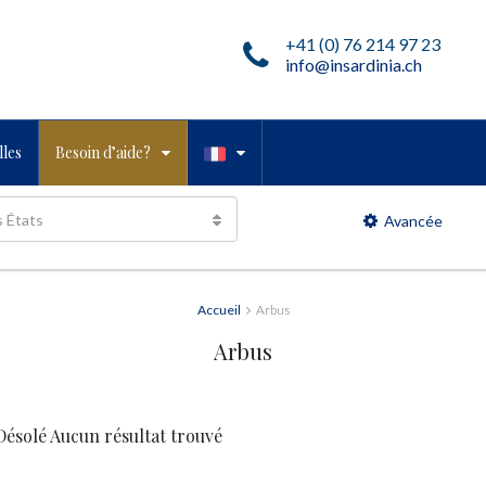
+41 (0) 76 214 97 23
info@insardinia.ch
les
Besoin d’aide?
s États
Avancée
Accueil
Arbus
Arbus
Désolé Aucun résultat trouvé