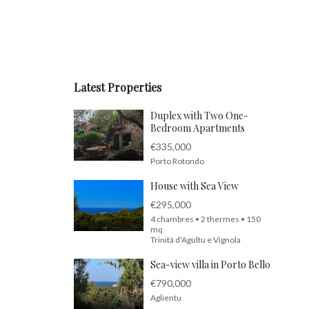
Latest Properties
Duplex with Two One-
Bedroom Apartments
€335,000
Porto Rotondo
House with Sea View
€295,000
4 chambres • 2 thermes • 150
mq
Trinità d'Agultu e Vignola
Sea-view villa in Porto Bello
€790,000
Aglientu