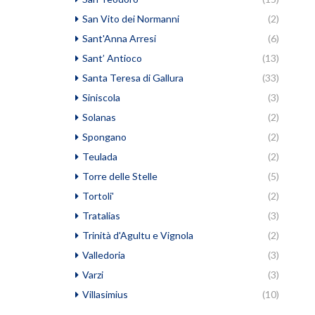
San Vito dei Normanni
(2)
Sant'Anna Arresi
(6)
Sant’ Antioco
(13)
Santa Teresa di Gallura
(33)
Siniscola
(3)
Solanas
(2)
Spongano
(2)
Teulada
(2)
Torre delle Stelle
(5)
Tortoli'
(2)
Tratalias
(3)
Trinità d'Agultu e Vignola
(2)
Valledoria
(3)
Varzi
(3)
Villasimius
(10)