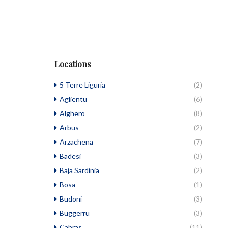
Locations
5 Terre Liguria
(2)
Aglientu
(6)
Alghero
(8)
Arbus
(2)
Arzachena
(7)
Badesi
(3)
Baja Sardinia
(2)
Bosa
(1)
Budoni
(3)
Buggerru
(3)
Cabras
(11)