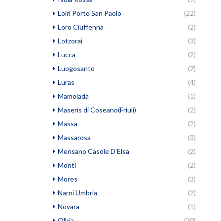
Loiri Porto San Paolo
(22)
Loro Ciuffenna
(2)
Lotzorai
(3)
Lucca
(2)
Luogosanto
(7)
Luras
(4)
Mamoiada
(1)
Maseris di Coseano(Friuli)
(2)
Massa
(2)
Massarosa
(3)
Mensano Casole D'Elsa
(2)
Monti
(2)
Mores
(3)
Narni Umbria
(2)
Novara
(1)
Olbia
(20)