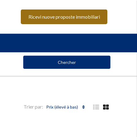
Ricevi nuove proposte immobiliari
Chercher
Trier par:
Prix ​​(élevé à bas)