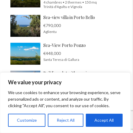
4 chambres • 2 thermes • 150 mq
Trinità d'Agultu e Vignola
Sea-view villa in Porto Bello
€790,000
Aglientu
Sea-View Porto Pozzo
€448,000
Santa Teresa di Gallura
Building plot with sea view
€165,000
We value your privacy
4 chambres • 3 thermes •
Badesi
We use cookies to enhance your browsing experience, serve
personalized ads or content, and analyze our traffic. By
clicking "Accept All", you consent to our use of cookies.
Customize
Reject All
Accept All