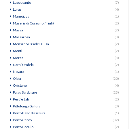
Luogosanto
(7)
Luras
(4)
Mamoiada
(1)
Maseris di Coseano(Friuli)
(2)
Massa
(2)
Massarosa
(3)
Mensano Casole D'Elsa
(2)
Monti
(2)
Mores
(3)
Narni Umbria
(2)
Novara
(1)
Olbia
(20)
Oristano
(4)
Palau Sardaigne
(23)
Perd'e Sali
(2)
Pittulongu Gallura
(3)
Porto Bello di Gallura
(1)
Porto Cervo
(32)
Porto Corallo
(2)