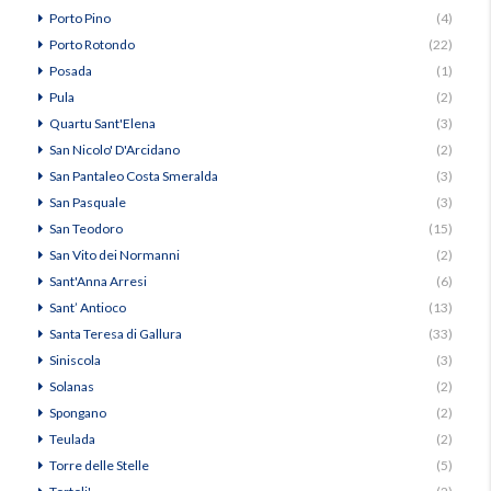
Porto Pino
(4)
Porto Rotondo
(22)
Posada
(1)
Pula
(2)
Quartu Sant'Elena
(3)
San Nicolo' D'Arcidano
(2)
San Pantaleo Costa Smeralda
(3)
San Pasquale
(3)
San Teodoro
(15)
San Vito dei Normanni
(2)
Sant'Anna Arresi
(6)
Sant’ Antioco
(13)
Santa Teresa di Gallura
(33)
Siniscola
(3)
Solanas
(2)
Spongano
(2)
Teulada
(2)
Torre delle Stelle
(5)