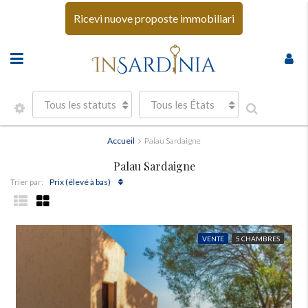
Ricevi nuove proposte immobiliari
Tous les statuts
Tous les États
Accueil
Palau Sardaigne
Palau Sardaigne
Prix ​​(élevé à bas)
Trier par:
VENTE
5 CHAMBRES