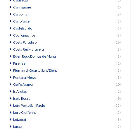
Calasetta
(1)
Cannigione
(1)
Carbonia
(2)
Carloforte
(3)
Castelsardo
(5)
Codrongianos
(2)
Costa Paradiso
(16)
Costa Rei Muravera
(2)
Eden Rock Domus de Maria
(3)
Firenze
(1)
Flumini di Quartu Sant’Elena
(2)
Funtana Meiga
(3)
Golfo Aranci
(10)
Is Arutas
(1)
Isola Rossa
(9)
Loiri Porto San Paolo
(22)
Loro Ciuffenna
(2)
Lotzorai
(3)
Lucca
(2)