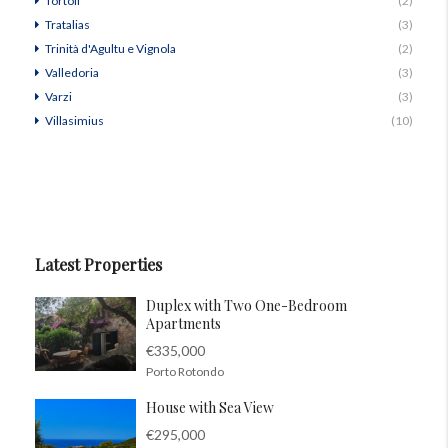
Tortoli'
(2)
Tratalias
(3)
Trinità d'Agultu e Vignola
(2)
Valledoria
(3)
Varzi
(3)
Villasimius
(10)
Latest Properties
Duplex with Two One-Bedroom
Apartments
€335,000
Porto Rotondo
House with Sea View
€295,000