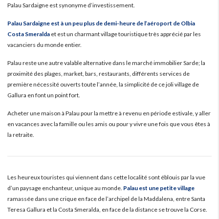
Palau Sardaigne est synonyme d’investissement.
Palau Sardaigne est à un peu plus de demi-heure de l’aéroport de Olbia
Costa Smeralda
et est un charmant village touristique très apprécié par les
vacanciers du monde entier.
Palau reste une autre valable alternative dans le marché immobilier Sarde; la
proximité des plages, market, bars, restaurants, différents services de
première nécessité ouverts toute l’année, la simplicité de ce joli village de
Gallura en font un point fort.
Acheter une maison à Palau pour la mettre à revenu en période estivale, y aller
en vacances avec la famille ou les amis ou pour y vivre une fois que vous êtes à
la retraite.
Les heureux touristes qui viennent dans cette localité sont éblouis par la vue
d’un paysage enchanteur, unique au monde.
Palau est une petite village
ramassée dans une crique en face de l’archipel de la Maddalena, entre Santa
Teresa Gallura et la Costa Smeralda, en face de la distance se trouve la Corse.