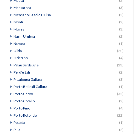
Massa
(2)
Massarosa
(3)
Mensano Casole D'Elsa
(2)
Monti
(2)
Mores
(3)
Narni Umbria
(2)
Novara
(1)
Olbia
(20)
Oristano
(4)
Palau Sardaigne
(23)
Perd'e Sali
(2)
Pittulongu Gallura
(3)
Porto Bello di Gallura
(1)
Porto Cervo
(32)
Porto Corallo
(2)
Porto Pino
(4)
Porto Rotondo
(22)
Posada
(1)
Pula
(2)