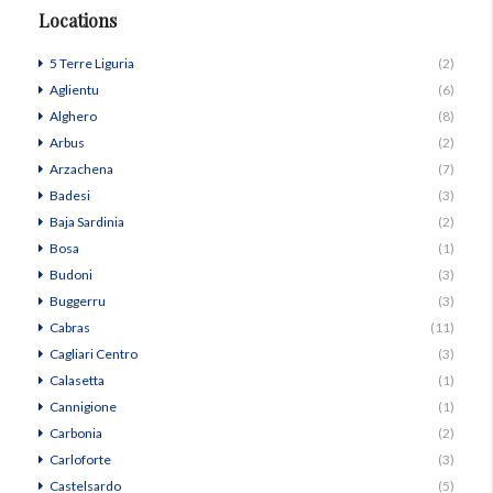
Locations
5 Terre Liguria
(2)
Aglientu
(6)
Alghero
(8)
Arbus
(2)
Arzachena
(7)
Badesi
(3)
Baja Sardinia
(2)
Bosa
(1)
Budoni
(3)
Buggerru
(3)
Cabras
(11)
Cagliari Centro
(3)
Calasetta
(1)
Cannigione
(1)
Carbonia
(2)
Carloforte
(3)
Castelsardo
(5)