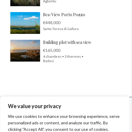
Aglientu
Sea-View Porto Pozzo
€448,000
Santa Teresa di Gallura
Building plot with sea view
€165,000
4 chambres • 3 thermes •
Badesi
© InSardinia 2025- Tous droits réservés
We value your privacy
Legal Notes
|
Confidentiality Policy
|
Contacts
We use cookies to enhance your browsing experience, serve
personalized ads or content, and analyze our traffic. By
Orari: 9.00-13.00, 14.30-18.00 Lun-Ven
clicking "Accept All", you consent to our use of cookies.