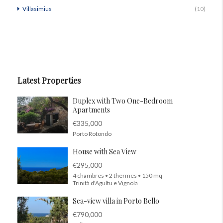
Villasimius
(10)
Latest Properties
Duplex with Two One-Bedroom
Apartments
€335,000
Porto Rotondo
House with Sea View
€295,000
4 chambres • 2 thermes • 150 mq
Trinità d'Agultu e Vignola
Sea-view villa in Porto Bello
€790,000