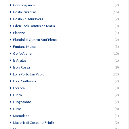
Codrongianos
(2)
Costa Paradiso
(16)
Costa Rei Muravera
(2)
Eden Rock Domus de Maria
(3)
Firenze
(1)
Flumini di Quartu Sant’Elena
(2)
Funtana Meiga
(3)
Golfo Aranci
(10)
Is Arutas
(1)
Isola Rossa
(9)
Loiri Porto San Paolo
(22)
Loro Ciuffenna
(2)
Lotzorai
(3)
Lucca
(2)
Luogosanto
(7)
Luras
(4)
Mamoiada
(1)
Maseris di Coseano(Friuli)
(2)