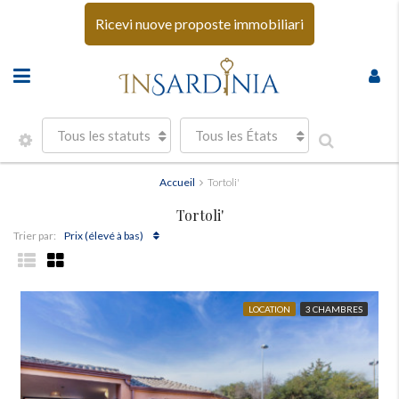
Ricevi nuove proposte immobiliari
Tous les statuts
Tous les États
Accueil
Tortoli'
Tortoli'
Prix ​​(élevé à bas)
Trier par:
LOCATION
3 CHAMBRES