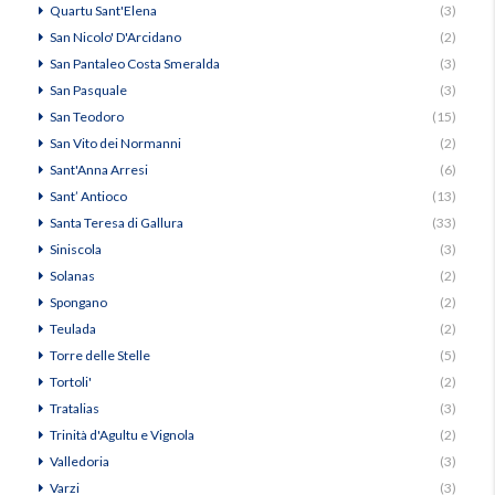
Quartu Sant'Elena
(3)
San Nicolo' D'Arcidano
(2)
San Pantaleo Costa Smeralda
(3)
San Pasquale
(3)
San Teodoro
(15)
San Vito dei Normanni
(2)
Sant'Anna Arresi
(6)
Sant’ Antioco
(13)
Santa Teresa di Gallura
(33)
Siniscola
(3)
Solanas
(2)
Spongano
(2)
Teulada
(2)
Torre delle Stelle
(5)
Tortoli'
(2)
Tratalias
(3)
Trinità d'Agultu e Vignola
(2)
Valledoria
(3)
Varzi
(3)