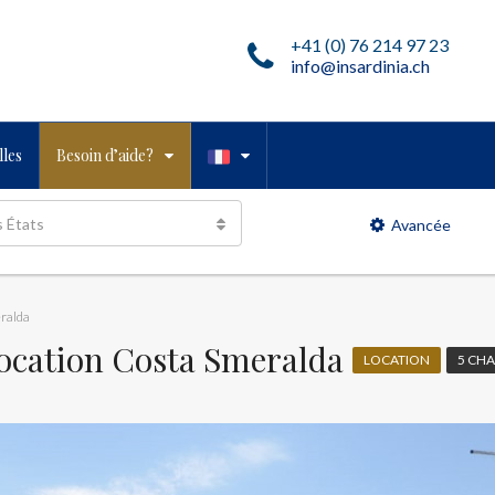
+41 (0) 76 214 97 23
info@insardinia.ch
les
Besoin d’aide?
s États
Avancée
eralda
 location Costa Smeralda
LOCATION
5 CH