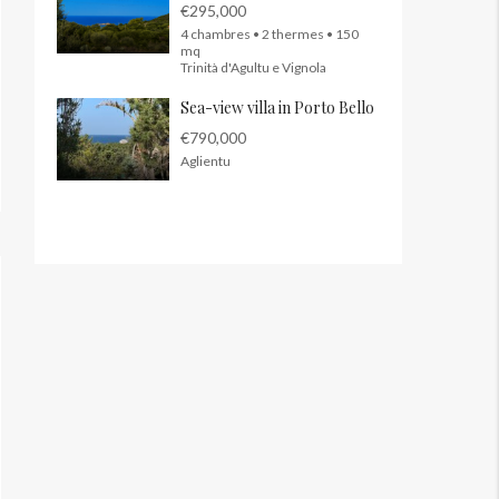
€295,000
4 chambres • 2 thermes • 150
mq
Trinità d'Agultu e Vignola
Sea-view villa in Porto Bello
€790,000
Aglientu