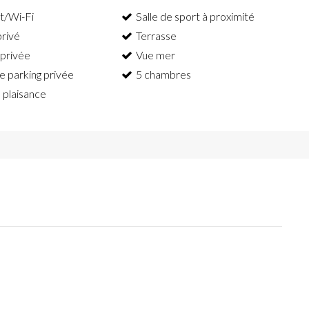
t/Wi-Fi
Salle de sport à proximité
privé
Terrasse
 privée
Vue mer
e parking privée
5 chambres
 plaisance