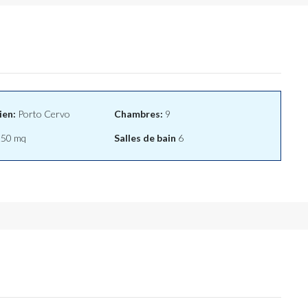
ien:
Porto Cervo
Chambres:
9
50 mq
Salles de bain
6