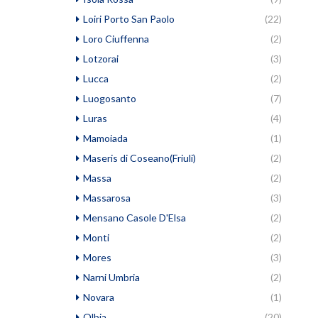
Loiri Porto San Paolo
(22)
Loro Ciuffenna
(2)
Lotzorai
(3)
Lucca
(2)
Luogosanto
(7)
Luras
(4)
Mamoiada
(1)
Maseris di Coseano(Friuli)
(2)
Massa
(2)
Massarosa
(3)
Mensano Casole D'Elsa
(2)
Monti
(2)
Mores
(3)
Narni Umbria
(2)
Novara
(1)
Olbia
(20)