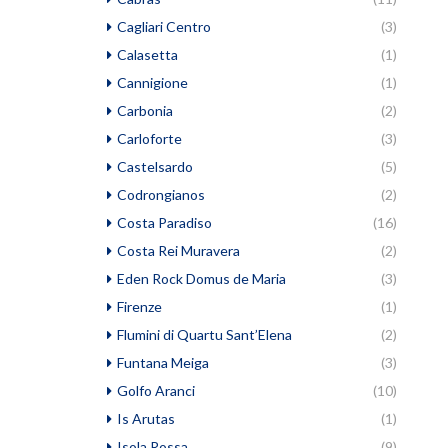
Cagliari Centro
(3)
Calasetta
(1)
Cannigione
(1)
Carbonia
(2)
Carloforte
(3)
Castelsardo
(5)
Codrongianos
(2)
Costa Paradiso
(16)
Costa Rei Muravera
(2)
Eden Rock Domus de Maria
(3)
Firenze
(1)
Flumini di Quartu Sant’Elena
(2)
Funtana Meiga
(3)
Golfo Aranci
(10)
Is Arutas
(1)
Isola Rossa
(9)