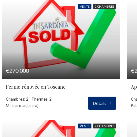
VENTE
2 CHAMBRES
€270,000
€2
Ferme rénovée en Toscane
Ap
Chambres: 2
Thermes: 2
Ch
Détails
Massarosa( Lucca)
Pal
VENTE
2 CHAMBRES