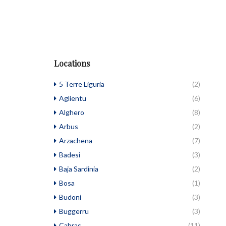
Locations
5 Terre Liguria
(2)
Aglientu
(6)
Alghero
(8)
Arbus
(2)
Arzachena
(7)
Badesi
(3)
Baja Sardinia
(2)
Bosa
(1)
Budoni
(3)
Buggerru
(3)
Cabras
(11)