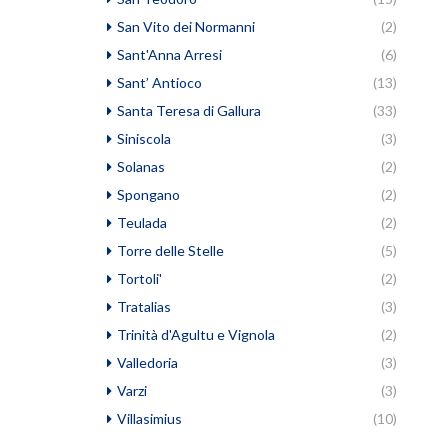
San Vito dei Normanni
(2)
Sant'Anna Arresi
(6)
Sant’ Antioco
(13)
Santa Teresa di Gallura
(33)
Siniscola
(3)
Solanas
(2)
Spongano
(2)
Teulada
(2)
Torre delle Stelle
(5)
Tortoli'
(2)
Tratalias
(3)
Trinità d'Agultu e Vignola
(2)
Valledoria
(3)
Varzi
(3)
Villasimius
(10)