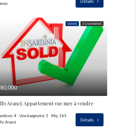
Détails
anas
VENTE
2 CHAMBRES
80,000
lfo Aranci: Appartement vue mer à vendre
ambres: 4
Une baignoire: 1
Mq: 165
Détails
fo Aranci