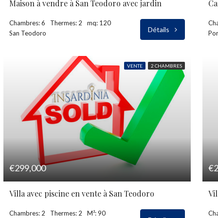
Maison à vendre à San Teodoro avec jardin
Chambres: 6
Thermes: 2
mq: 120
Ch
Détails
San Teodoro
Por
VENTE
2 CHAMBRES
€299,000
€2
Villa avec piscine en vente à San Teodoro
Vi
Chambres: 2
Thermes: 2
M²: 90
Ch