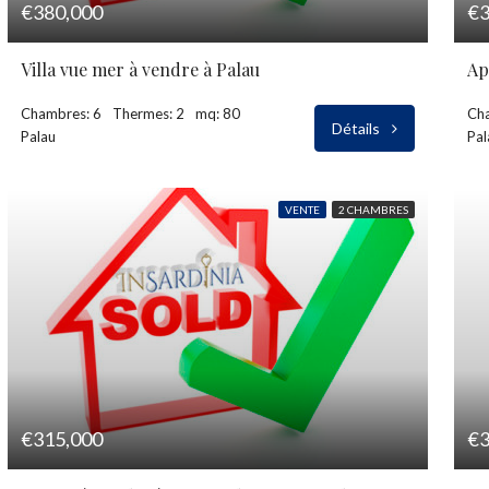
€380,000
€3
Villa vue mer à vendre à Palau
Ap
Chambres: 6
Thermes: 2
mq: 80
Ch
Détails
Palau
Pal
VENTE
2 CHAMBRES
€315,000
€3