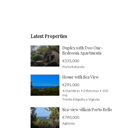
Latest Properties
Duplex with Two One-
Bedroom Apartments
€335,000
Porto Rotondo
House with Sea View
€295,000
4 chambres • 2 thermes • 150
mq
Trinità d'Agultu e Vignola
Sea-view villa in Porto Bello
€790,000
Aglientu