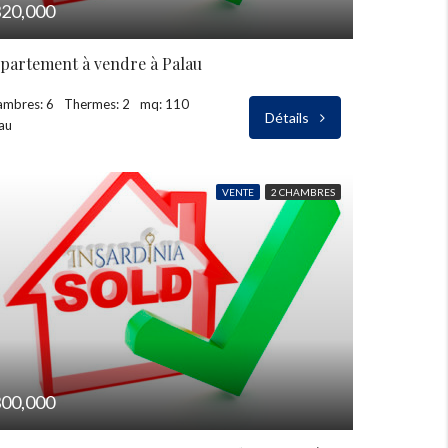
20,000
partement à vendre à Palau
ambres: 6
Thermes: 2
mq: 110
Détails
au
VENTE
2 CHAMBRES
00,000