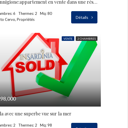
Cannigione:appartement en vente dans une résidence
ambres: 6
Thermes: 2
Mq: 80
Détails
to Cervo, Propriétés
VENTE
2 CHAMBRES
98,000
lla avec une superbe vue sur la mer
ambres: 2
Thermes: 2
Mq: 98