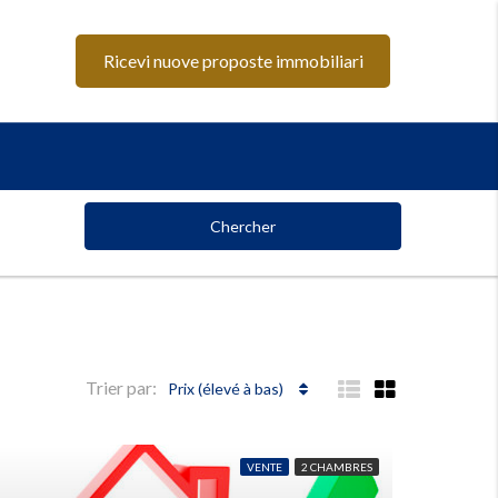
Ricevi nuove proposte immobiliari
Chercher
Trier par:
Prix ​​(élevé à bas)
VENTE
2 CHAMBRES