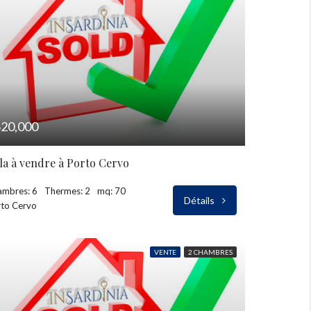
20,000
lla à vendre à Porto Cervo
ambres: 6
Thermes: 2
mq: 70
Détails
to Cervo
VENTE
2 CHAMBRES