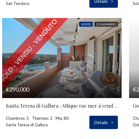
Détails
San Teodoro
Sol
VENTE
2 CHAMBRES
€290,000
€2
Santa Teresa di Gallura : Attique vue mer à vendre
Go
Chambres: 5
Thermes: 2
Mq: 80
Ch
Détails
Santa Teresa di Gallura
Gol