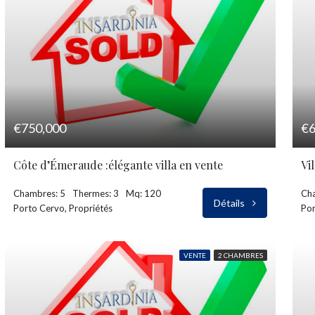
€750,000
€6
Côte d’Émeraude :élégante villa en vente
Vi
Chambres: 5
Thermes: 3
Mq: 120
Ch
Détails
Porto Cervo, Propriétés
Por
VENTE
2 CHAMBRES