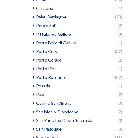
Oristano
(4)
Palau Sardaigne
(23)
Perd'e Sali
(2)
Pittulongu Gallura
(3)
Porto Bello di Gallura
(1)
Porto Cervo
(32)
Porto Corallo
(2)
Porto Pino
(4)
Porto Rotondo
(22)
Posada
(1)
Pula
(2)
Quartu Sant'Elena
(3)
San Nicolo' D'Arcidano
(2)
San Pantaleo Costa Smeralda
(3)
San Pasquale
(3)
San Teodoro
(15)