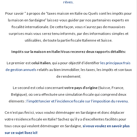
rêves.
Pour savoir ” à propos de “taxes maison en Italie ou Quels sont les impôts pour
la maison en Sardaigne” laissez-vous guider par nos partenaires experts en
fiscalité internationale. De cette façon, vous n’aurez pas de mauvaises
surprises mais vous serez tenu informés, par des informations simples et
utilisables, de toute la partie fiscale Italienne et Suisse.
Impôts sur la maison en Italie:Vous recevrez deux rapports détaillés:
Le premier est
celui Italien
, qui a pour objectif d’identifier
les principaux frais
de gestion annuels
relatifs au bien immobilier, les taxes, les impôts et son taux
de rendement;
Le second est celui concernant
votre pays d’origine
(Suisse, France,
Belgique), où sera effectuée une simulation fiscale qui comprend deux
éléments :
l’impôt foncier et l’incidence fiscale sur l’imposition du revenu.
Ce n’est pas fini ici, vous voulez déménager en Sardaigne et donc déplacer
votre résidence fiscale en Italie? Sachez qu’il y a d’excellentes facilités pour
tous ceux qui veulent déménager en Sardaigne,
si vous voulez en savoir plus
sur ce sujet lisez ici!