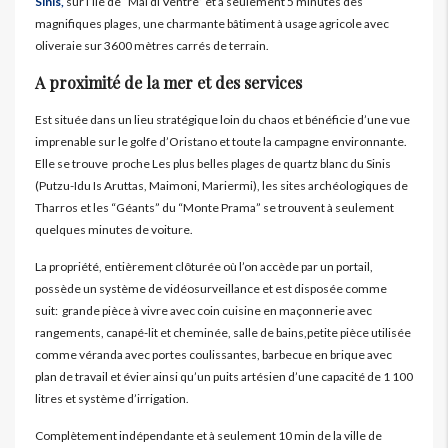
Sinis,
sur l’île de “Mal di Ventre” et à seulement 5 minutes des
magnifiques plages, une charmante bâtiment à usage agricole avec
oliveraie sur 3600 mètres carrés de terrain.
A proximité de la mer et des services
Est située dans un lieu stratégique loin du chaos et bénéficie d’une vue
imprenable sur le golfe d’Oristano et toute la campagne environnante.
Elle se trouve proche Les plus belles plages de quartz blanc du Sinis
(Putzu-Idu Is Aruttas, Maimoni, Mariermi), les sites archéologiques de
Tharros et les “Géants” du “Monte Prama” se trouvent à seulement
quelques minutes de voiture.
La propriété, entièrement clôturée où l’on accède par un portail,
possède un système de vidéosurveillance et est disposée comme
suit: grande pièce à vivre avec coin cuisine en maçonnerie avec
rangements, canapé-lit et cheminée, salle de bains,petite pièce utilisée
comme véranda avec portes coulissantes, barbecue en brique avec
plan de travail et évier ainsi qu’un puits artésien d’une capacité de 1 100
litres et système d’irrigation.
Complètement indépendante et à seulement 10 min de la ville de