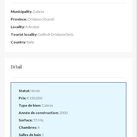
Municipality:
Cabras
Province:
Oristano (Ouest)
Locality:
Is Arutas
Tourist locality:
Golfo di Oristano/Sinis
Country:
Italie
Détail
Statut:
Vente
Prix:
€150,000
Type de bien:
Cabras
Année de construction:
2000
Surface:
55 Mq
Chambres:
4
Salles de bain
1