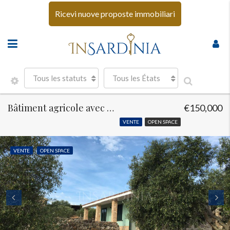
Ricevi nuove proposte immobiliari
Tous les statuts
Tous les États
Bâtiment agricole avec terrain en bord de mer
€150,000
VENTE
OPEN SPACE
VENTE
OPEN SPACE