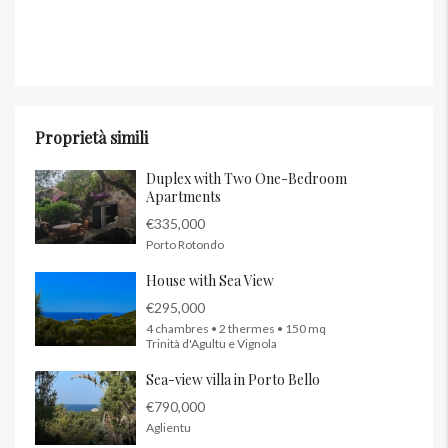
Proprietà simili
Duplex with Two One-Bedroom
Apartments
€335,000
Porto Rotondo
House with Sea View
€295,000
4 chambres • 2 thermes • 150 mq
Trinità d'Agultu e Vignola
Sea-view villa in Porto Bello
€790,000
Aglientu