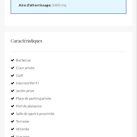
Aire d'atterrissage:
3600 mq
Caractéristiques
Barbecue
Cour privée
Golf
Internet/Wi-Fi
Jardin privé
Place de parking privée
Port de plaisance
Salle de sport à proximité
Terrasse
Véranda
Vue mer