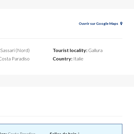
Ouvrir sur Google Maps
Sassari (Nord)
Tourist locality:
Gallura
osta Paradiso
Country:
Italie
ien:
Costa Paradiso
Salles de bain
1