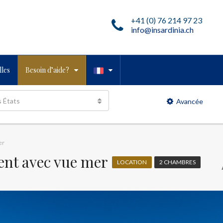
+41 (0) 76 214 97 23
info@insardinia.ch
les
Besoin d’aide?
s États
Avancée
er
ent avec vue mer
LOCATION
2 CHAMBRES