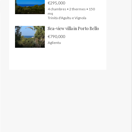
€295,000
4 chambres • 2 thermes • 150
mq
Trinità d'Agultu e Vignola
Sea-view villa in Porto Bello
€790,000
Aglientu