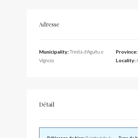
Adresse
Municipality:
Trinità d'Agultu e
Province:
Vignola
Locality:
C
Détail
Référence du bien:
Baiette trilo 6
Type de b