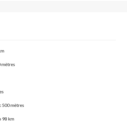
 km
0 mètres
es
:
500 mètres
o 98 km