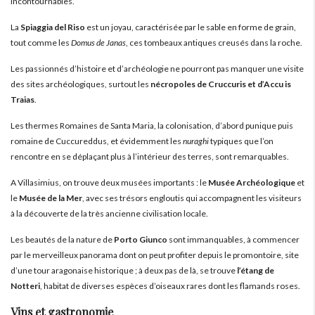
incontournables.
La
Spiaggia del Riso
est un joyau, caractérisée par le sable en forme de grain,
tout comme les
Domus de Janas
, ces tombeaux antiques creusés dans la roche.
Les passionnés d’histoire et d’archéologie ne pourront pas manquer une visite
des sites archéologiques, surtout les
nécropoles de Cruccuris et d’Accu is
Traias
.
Les thermes Romaines de Santa Maria, la colonisation, d’abord punique puis
romaine de Cuccureddus, et évidemment les
nuraghi
typiques que l’on
rencontre en se déplaçant plus à l’intérieur des terres, sont remarquables.
A Villasimius, on trouve deux musées importants : le
Musée Archéologique
et
le
Musée de la Mer
, avec ses trésors engloutis qui accompagnent les visiteurs
à la découverte de la très ancienne civilisation locale.
Les beautés de la nature de
Porto Giunco
sont immanquables, à commencer
par le merveilleux panorama dont on peut profiter depuis le promontoire, site
d’une tour aragonaise historique ; à deux pas de là, se trouve
l’étang de
Notteri
, habitat de diverses espèces d’oiseaux rares dont les flamands roses.
Vins et gastronomie