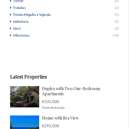
Tortoli'
(2)
Tratalias
(3)
Trinità d'Agultu e Vignola
(2)
Valledoria
(3)
Varzi
(3)
Villasimius
(10)
Latest Properties
Duplex with Two One-Bedroom
Apartments
€335,000
Porto Rotondo
House with Sea View
€295,000