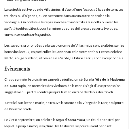
La
costedda
est typique de Villasimius, il s’agit d’une focaccia à base de tomates
fraîches ou d’oignons, qu’on ne trouve dans aucun autre endroit de la
Sardaigne. On continue le repas avec les
raviolini
frits à la ricotta ou avec les
malfatti
(petites pâtes), pour terminer avec les délicieux desserts typiques,
surtout
les seadas et les pardule.
Les saveurs prononcées de la gastronomie de Villasimius sont exaltées par les
bons vins locaux, en particulier le Cannonau et le Vermentino. Le très célèbre
Mirto
, rouge ou blanc, et l’eau de vie Sarde, le
Filu ‘e Ferru
, sont exceptionnels.
Évènements
Chaque année, le troisième samedi de juillet, on célèbre
la fête de la Madonna
del Naufragio
, en mémoire des victimes de la mer. Il s’agit d’une procession
suggestive qui part du centre jusqu’à la mer, en face de l’Isola dei Cavoli.
Juste ici, sur le fond marin, se trouve la statue de la Vierge de la Mer, sculpture
de Pinuccio Sciola.
Le 7 et 8 septembre, on célèbre la
Sagra di Santa Maria
, un rituel ancestral par
lequel le peuple invoque la pluie ; les festivités se poursuivent pendant