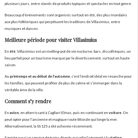
plusieurs jours, entre stands de produits typiques et spectacles en tout genre.
Beaucoup d’évènements sont organisés surtout en été, des plus mondains
aux plus folkloriques qui perpétuent les traditions de Villasimius, entre
musiques et danses.
Meilleure période pour visiter Villasimius
En
été
, Villasimius est un melting-pot de vie nocturne, bars, discothèques, un
lieu parfait pour un tourisme marqué par le divertissement, surtout en haute
saison.
Au
printemps et au début de l’automne
, c’est l’endroit idéal en revanche pour
les familles, qui peuvent profiter de plus de calme et s’immerger dans la
véritable âme de la ville.
Comment s’y rendre
En
avion
, en atterrissant à Cagliari-Elmas, puis en continuant en
voiture
. On
peut opter pour l’ancienne et magique route littorale qui longe la mer.
Alternativement, la SS 125 a été achevée récemment.
Il existe aussi un service de trains directs qui relie l’aéroport à la
station