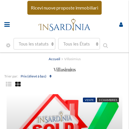
Ricevi nuove proposte immobiliari
Tous les statuts
Tous les États
Accueil
Villasimius
Villasimius
Prix ​​(élevé à bas)
Trier par:
VENTE
3 CHAMBRES