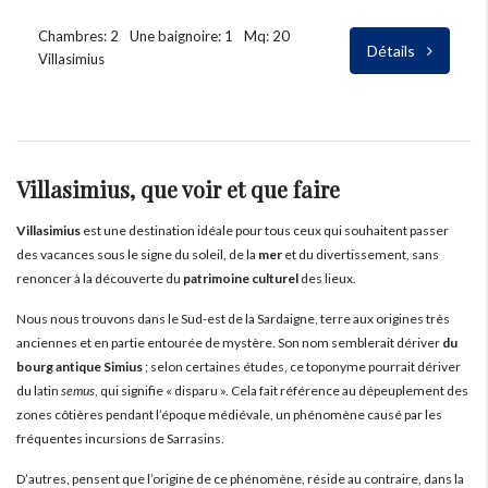
Chambres: 2
Une baignoire: 1
Mq: 20
Détails
Villasimius
Villasimius, que voir et que faire
Villasimius
est une destination idéale pour tous ceux qui souhaitent passer
des vacances sous le signe du soleil, de la
mer
et du divertissement, sans
renoncer à la découverte du
patrimoine culturel
des lieux.
Nous nous trouvons dans le Sud-est de la Sardaigne, terre aux origines très
anciennes et en partie entourée de mystère. Son nom semblerait dériver
du
bourg antique Simius
; selon certaines études, ce toponyme pourrait dériver
du latin
semus
, qui signifie « disparu ». Cela fait référence au dépeuplement des
zones côtières pendant l’époque médiévale, un phénomène causé par les
fréquentes incursions de Sarrasins.
D’autres, pensent que l’origine de ce phénomène, réside au contraire, dans la