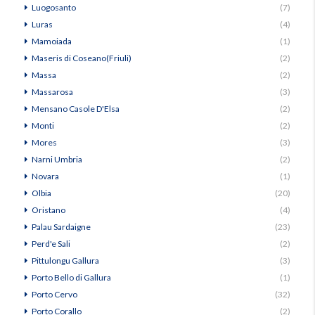
Luogosanto
(7)
Luras
(4)
Mamoiada
(1)
Maseris di Coseano(Friuli)
(2)
Massa
(2)
Massarosa
(3)
Mensano Casole D'Elsa
(2)
Monti
(2)
Mores
(3)
Narni Umbria
(2)
Novara
(1)
Olbia
(20)
Oristano
(4)
Palau Sardaigne
(23)
Perd'e Sali
(2)
Pittulongu Gallura
(3)
Porto Bello di Gallura
(1)
Porto Cervo
(32)
Porto Corallo
(2)