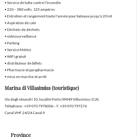
• Service de lutte contre l’incendie
• 220 – 380 volts, 125 ampères
• Entretien et rangement toute l’année pour bateaux jusqu’à 20 mt
• Aspiration de cale
• Déchets de déchets
• vidéosurveillance
• Parking
• Service Météo
• WiFi gratuit
• distributeur de billets
• Pharmacie et parapharmacie
• mise en marche et arrêt
Marina di Villasimius (touristique)
Via degli oleandri 10, localité Porto 09049 Villasimius (CA)
Téléphone : +39 070 7978006 – F. +39 070 797276
Canal VHF 24/24 Canal 9
Province