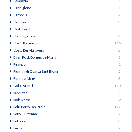
Calasetta
(1)
Cannigione
(1)
Carbonia
(2)
Carloforte
(3)
Castelsardo
(5)
Codrongianos
(2)
Costa Paradiso
(16)
Costa Rei Muravera
(2)
Eden Rock Domus de Maria
(3)
Firenze
(1)
Flumini di Quartu Sant’Elena
(2)
Funtana Meiga
(3)
Golfo Aranci
(10)
Is Arutas
(1)
Isola Rossa
(9)
Loiri Porto San Paolo
(22)
Loro Ciuffenna
(2)
Lotzorai
(3)
Lucca
(2)