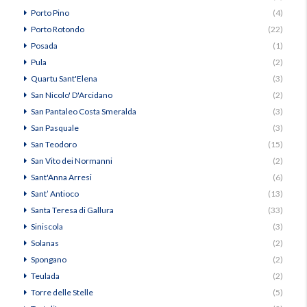
Porto Pino
(4)
Porto Rotondo
(22)
Posada
(1)
Pula
(2)
Quartu Sant'Elena
(3)
San Nicolo' D'Arcidano
(2)
San Pantaleo Costa Smeralda
(3)
San Pasquale
(3)
San Teodoro
(15)
San Vito dei Normanni
(2)
Sant'Anna Arresi
(6)
Sant’ Antioco
(13)
Santa Teresa di Gallura
(33)
Siniscola
(3)
Solanas
(2)
Spongano
(2)
Teulada
(2)
Torre delle Stelle
(5)