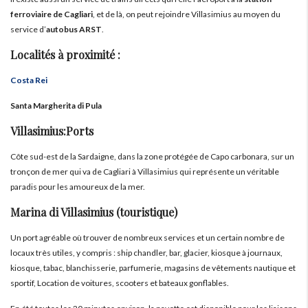
ferroviaire de Cagliari
, et de là, on peut rejoindre Villasimius au moyen du
service d’
autobus ARST
.
Localités à proximité :
Costa Rei
Santa Margherita di Pula
Villasimius:Ports
Côte sud-est de la Sardaigne, dans la zone protégée de Capo carbonara, sur un
tronçon de mer qui va de Cagliari à Villasimius qui représente un véritable
paradis pour les amoureux de la mer.
Marina di Villasimius (touristique)
Un port agréable où trouver de nombreux services et un certain nombre de
locaux très utiles, y compris : ship chandler, bar, glacier, kiosque à journaux,
kiosque, tabac, blanchisserie, parfumerie, magasins de vêtements nautique et
sportif, Location de voitures, scooters et bateaux gonflables.