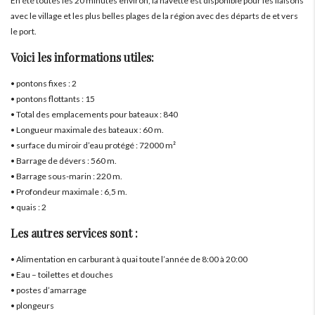
En été toutes les 20 minutes environ, la navette est disponible pour les liaisons
avec le village et les plus belles plages de la région avec des départs de et vers
le port.
Voici les informations utiles:
• pontons fixes : 2
• pontons flottants : 15
• Total des emplacements pour bateaux : 840
• Longueur maximale des bateaux : 60 m.
• surface du miroir d’eau protégé : 72000 m²
• Barrage de dévers : 560 m.
• Barrage sous-marin : 220 m.
• Profondeur maximale : 6,5 m.
• quais : 2
Les autres services sont :
• Alimentation en carburant à quai toute l’année de 8:00 à 20:00
• Eau – toilettes et douches
• postes d’amarrage
• plongeurs