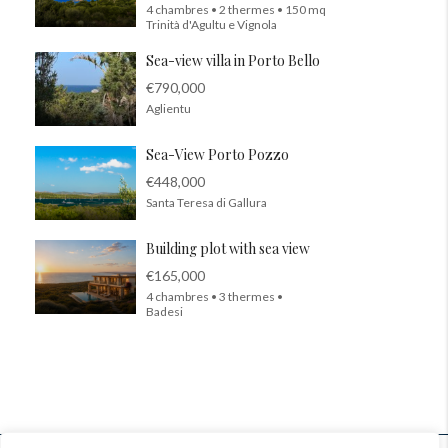
4 chambres • 2 thermes • 150 mq
Trinità d'Agultu e Vignola
Sea-view villa in Porto Bello
€790,000
Aglientu
Sea-View Porto Pozzo
€448,000
Santa Teresa di Gallura
Building plot with sea view
€165,000
4 chambres • 3 thermes •
Badesi