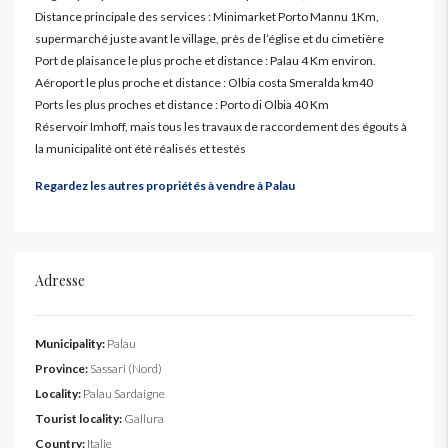
Distance principale des services : Minimarket Porto Mannu 1Km,
supermarché juste avant le village, près de l’église et du cimetière
Port de plaisance le plus proche et distance : Palau 4 Km environ.
Aéroport le plus proche et distance : Olbia costa Smeralda km40
Ports les plus proches et distance : Porto di Olbia 40 Km
Réservoir Imhoff, mais tous les travaux de raccordement des égouts à
la municipalité ont été réalisés et testés
Regardez les autres propriétés à vendre à Palau
Adresse
Municipality:
Palau
Province:
Sassari (Nord)
Locality:
Palau Sardaigne
Tourist locality:
Gallura
Country:
Italie