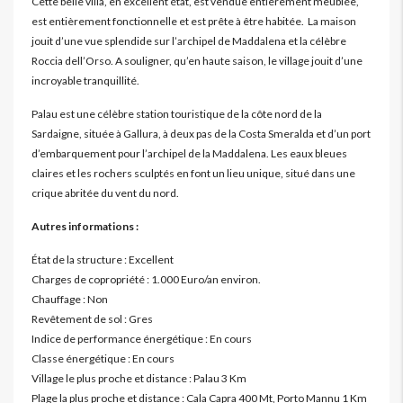
Cette belle villa, en excellent état, est vendue entièrement meublée,
est entièrement fonctionnelle et est prête à être habitée. La maison
jouit d’une vue splendide sur l’archipel de Maddalena et la célèbre
Roccia dell’Orso. A souligner, qu’en haute saison, le village jouit d’une
incroyable tranquillité.
Palau est une célèbre station touristique de la côte nord de la
Sardaigne, située à Gallura, à deux pas de la Costa Smeralda et d’un port
d’embarquement pour l’archipel de la Maddalena. Les eaux bleues
claires et les rochers sculptés en font un lieu unique, situé dans une
crique abritée du vent du nord.
Autres informations :
État de la structure : Excellent
Charges de copropriété : 1.000 Euro/an environ.
Chauffage : Non
Revêtement de sol : Gres
Indice de performance énergétique : En cours
Classe énergétique : En cours
Village le plus proche et distance : Palau 3 Km
Plage la plus proche et distance : Cala Capra 400 Mt, Porto Mannu 1 Km