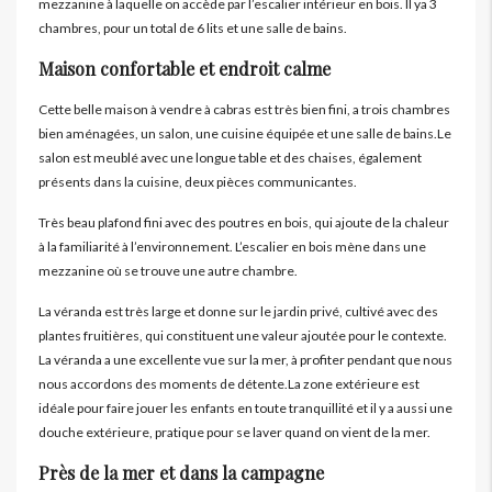
mezzanine à laquelle on accède par l’escalier intérieur en bois. Il ya 3
chambres, pour un total de 6 lits et une salle de bains.
Maison confortable et endroit calme
Cette belle maison à vendre à cabras est très bien fini, a trois chambres
bien aménagées, un salon, une cuisine équipée et une salle de bains.Le
salon est meublé avec une longue table et des chaises, également
présents dans la cuisine, deux pièces communicantes.
Très beau plafond fini avec des poutres en bois, qui ajoute de la chaleur
à la familiarité à l’environnement. L’escalier en bois mène dans une
mezzanine où se trouve une autre chambre.
La véranda est très large et donne sur le jardin privé, cultivé avec des
plantes fruitières, qui constituent une valeur ajoutée pour le contexte.
La véranda a une excellente vue sur la mer, à profiter pendant que nous
nous accordons des moments de détente.La zone extérieure est
idéale pour faire jouer les enfants en toute tranquillité et il y a aussi une
douche extérieure, pratique pour se laver quand on vient de la mer.
Près de la mer et dans la campagne