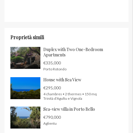
Proprietà simili
Duplex with Two One-Bedroom
Apartments
€335,000
Porto Rotondo
House with Sea View
€295,000
4 chambres • 2 thermes • 150 mq
Trinità d'Agultu e Vignola
Sea-view villa in Porto Bello
€790,000
Aglientu