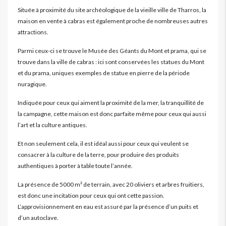
Située à proximité du site archéologique de la vieille ville de Tharros, la
maison en vente à cabras est également proche de nombreuses autres
attractions.
Parmi ceux-ci se trouve le Musée des Géants du Mont et prama, qui se
trouve dans la ville de cabras : ici sont conservées les statues du Mont
et du prama, uniques exemples de statue en pierre de la période
nuragique.
Indiquée pour ceux qui aiment la proximité de la mer, la tranquillité de
la campagne, cette maison est donc parfaite même pour ceux qui aussi
l’art et la culture antiques.
Et non seulement cela, il est idéal aussi pour ceux qui veulent se
consacrer à la culture de la terre, pour produire des produits
authentiques à porter à table toute l’année.
La présence de 5000 m² de terrain, avec 20 oliviers et arbres fruitiers,
est donc une incitation pour ceux qui ont cette passion.
L’approvisionnement en eau est assuré par la présence d’un puits et
d’un autoclave.