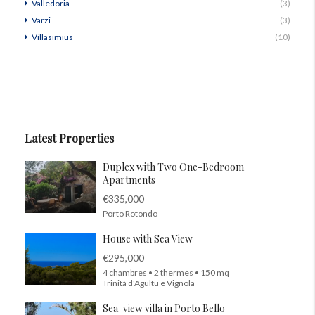
Valledoria
(3)
Varzi
(3)
Villasimius
(10)
Latest Properties
Duplex with Two One-Bedroom
Apartments
€335,000
Porto Rotondo
House with Sea View
€295,000
4 chambres • 2 thermes • 150 mq
Trinità d'Agultu e Vignola
Sea-view villa in Porto Bello