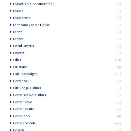
Maseris di Coseano(Friuli)
(2)
Massa
(2)
Massarosa
(3)
Mensano Casole D'Elsa
(2)
Monti
(2)
Mores
(3)
Narni Umbria
(2)
Novara
(1)
Olbia
(20)
Oristano
(4)
Palau Sardaigne
(23)
Perd'e Sali
(2)
Pittulongu Gallura
(3)
Porto Bello di Gallura
(1)
Porto Cervo
(32)
Porto Corallo
(2)
Porto Pino
(4)
Porto Rotondo
(22)
Posada
(1)