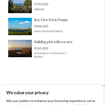
€790,000
Aglientu
Sea-View Porto Pozzo
€448,000
Santa Teresa di Gallura
Building plot with sea view
€165,000
4 chambres • 3 thermes •
Badesi
© InSardinia 2025- Tous droits réservés
We value your privacy
Legal Notes
|
Confidentiality Policy
|
Contacts
We use cookies to enhance your browsing experience, serve