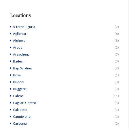
Locations
5 Terre Liguria
(2)
Aglientu
(6)
Alghero
(8)
Arbus
(2)
Arzachena
(7)
Badesi
(3)
Baja Sardinia
(2)
Bosa
(1)
Budoni
(3)
Buggerru
(3)
Cabras
(11)
Cagliari Centro
(3)
Calasetta
(1)
Cannigione
(1)
Carbonia
(2)