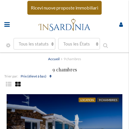
Ricevi nuove proposte immobiliari
Tous les statuts
Tous les États
Accueil
9 chambres
9 chambres
Prix ​​(élevé à bas)
Trier par:
LOCATION
9 CHAMBRES