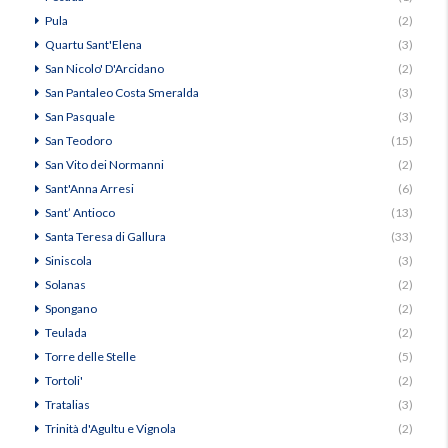
Pula
(2)
Quartu Sant'Elena
(3)
San Nicolo' D'Arcidano
(2)
San Pantaleo Costa Smeralda
(3)
San Pasquale
(3)
San Teodoro
(15)
San Vito dei Normanni
(2)
Sant'Anna Arresi
(6)
Sant’ Antioco
(13)
Santa Teresa di Gallura
(33)
Siniscola
(3)
Solanas
(2)
Spongano
(2)
Teulada
(2)
Torre delle Stelle
(5)
Tortoli'
(2)
Tratalias
(3)
Trinità d'Agultu e Vignola
(2)