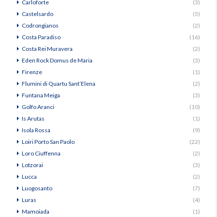
Carloforte
(3)
Castelsardo
(5)
Codrongianos
(2)
Costa Paradiso
(16)
Costa Rei Muravera
(2)
Eden Rock Domus de Maria
(3)
Firenze
(1)
Flumini di Quartu Sant’Elena
(2)
Funtana Meiga
(3)
Golfo Aranci
(10)
Is Arutas
(1)
Isola Rossa
(9)
Loiri Porto San Paolo
(22)
Loro Ciuffenna
(2)
Lotzorai
(3)
Lucca
(2)
Luogosanto
(7)
Luras
(4)
Mamoiada
(1)