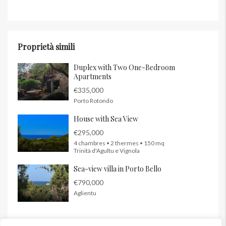
Proprietà simili
Duplex with Two One-Bedroom
Apartments
€335,000
Porto Rotondo
House with Sea View
€295,000
4 chambres • 2 thermes • 150 mq
Trinità d'Agultu e Vignola
Sea-view villa in Porto Bello
€790,000
Aglientu