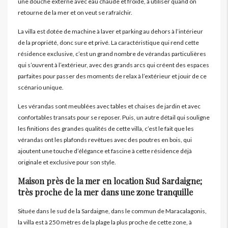
une douche externe avec eau chaude et froide, à utiliser quand on
retourne de la mer et on veut se rafraîchir.
La villa est dotée de machine à laver et parking au dehors à l’intérieur
de la propriété, donc sure et privé. La caractéristique qui rend cette
résidence exclusive, c’est un grand nombre de vérandas particulières
qui s’ouvrent à l’extérieur, avec des grands arcs qui créent des espaces
parfaites pour passer des moments de relax à l’extérieur et jouir de ce
scénario unique.
Les vérandas sont meublées avec tables et chaises de jardin et avec
confortables transats pour se reposer. Puis, un autre détail qui souligne
les finitions des grandes qualités de cette villa, c’est le fait que les
vérandas ont les plafonds revêtues avec des poutres en bois, qui
ajoutent une touche d’élégance et fascine à cette résidence déjà
originale et exclusive pour son style.
Maison près de la mer en location Sud Sardaigne;
très proche de la mer dans une zone tranquille
Située dans le sud de la Sardaigne, dans le commun de Maracalagonis,
la villa est à 250 mètres de la plage la plus proche de cette zone, à