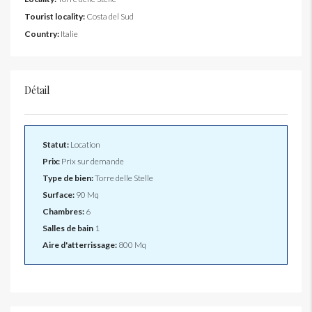
Tourist locality:
Costa del Sud
Country:
Italie
Détail
Statut:
Location
Prix:
Prix sur demande
Type de bien:
Torre delle Stelle
Surface:
90 Mq
Chambres:
6
Salles de bain
1
Aire d'atterrissage:
800 Mq