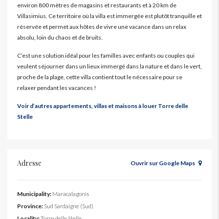
environ 800 mètres de magasins et restaurants et à 20 km de
Villasimius. Ce territoire où la villa est immergée est plutôt tranquille et
réservée et permet aux hôtes de vivre une vacance dans un relax
absolu, loin du chaos et de bruits.
C’est une solution idéal pour les familles avec enfants ou couples qui
veulent séjourner dans un lieux immergé dans la nature et dans le vert,
proche de la plage, cette villa contient tout le nécessaire pour se
relaxer pendant les vacances !
Voir d’autres appartements, villas et maisons à louer Torre delle
Stelle
Adresse
Ouvrir sur Google Maps
Municipality:
Maracalagonis
Province:
Sud Sardaigne (Sud)
Locality:
Torre delle Stelle