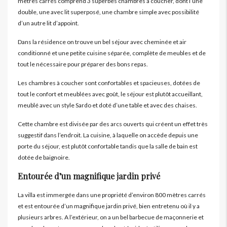
mètres carrés comprend 3 superbes chambres à coucher, dont l’une
double, une avec lit superposé, une chambre simple avec possibilité
d’un autre lit d’appoint.
Dans la résidence on trouve un bel séjour avec cheminée et air
conditionné et une petite cuisine séparée, complète de meubles et de
tout le nécessaire pour préparer des bons repas.
Les chambres à coucher sont confortables et spacieuses, dotées de
tout le confort et meublées avec goût, le séjour est plutôt accueillant,
meublé avec un style Sardo et doté d’une table et avec des chaises.
Cette chambre est divisée par des arcs ouverts qui créent un effet très
suggestif dans l’endroit. La cuisine, à laquelle on accède depuis une
porte du séjour, est plutôt confortable tandis que la salle de bain est
dotée de baignoire.
E
ntourée d’un magnifique jardin privé
La villa est immergée dans une propriété d’environ 800 mètres carrés
et est entourée d’un magnifique jardin privé, bien entretenu où il y a
plusieurs arbres. A l’extérieur, on a un bel barbecue de maçonnerie et