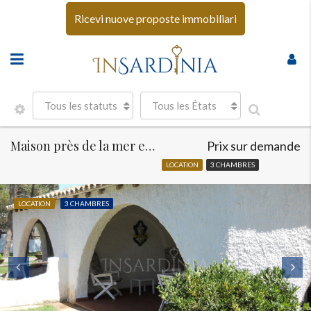
Ricevi nuove proposte immobiliari
Tous les statuts
Tous les États
Maison près de la mer en location Sud Sardaigne
Prix sur demande
LOCATION
3 CHAMBRES
LOCATION
3 CHAMBRES