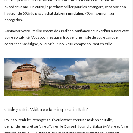
la fin du prêt immobilier est de 75 ans et que la durée de celui-ci ne peut
excéder 25 ans. En outre, le prêt immobilier pour les étrangers, est accordé à
hauteur de 60% du prix d’achat du bien immobilier, 70% maximum sur
dérogation.
Contactez votre Établissement de Crédit de confiance pour vérifier auparavant
votre solvabilité. Vous pourriez aussi trouver une filiale de votre banque
opérant en Sardaigne, ou ouvrir un nouveau compte courant en Italie.
Guide gratuit “Abitare e fare impresa in Italia”
Pour soutenir les étrangers qui veulent acheter une maison en Italie,
demander un prêt ou faire affaires, le Conseil Notarial a élaboré « Vivre et faire
affaires en Italie »
,
un guide d’une importance fondamentale pour être au