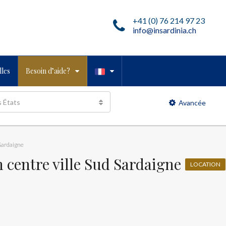
+41 (0) 76 214 97 23
info@insardinia.ch
les
Besoin d’aide?
s États
Avancée
 Sardaigne
 centre ville Sud Sardaigne
LOCATION