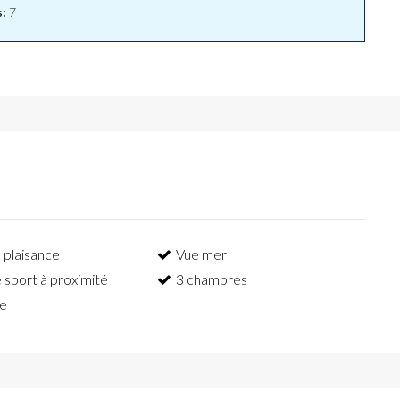
:
7
 plaisance
Vue mer
e sport à proximité
3 chambres
se