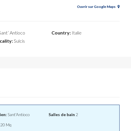
Ouvrir sur Google Maps
ant’ Antioco
Country:
Italie
cality:
Sulcis
ien:
Sant'Antioco
Salles de bain
2
20 Mq