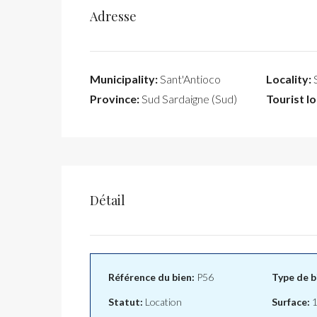
Adresse
Municipality:
Sant'Antioco
Locality:
S
Province:
Sud Sardaigne (Sud)
Tourist lo
Détail
Référence du bien:
P56
Type de b
Statut:
Location
Surface:
1