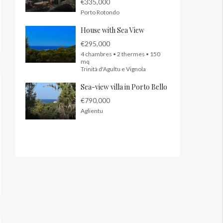
€335,000
Porto Rotondo
House with Sea View
€295,000
4 chambres • 2 thermes • 150
mq
Trinità d'Agultu e Vignola
Sea-view villa in Porto Bello
€790,000
Aglientu