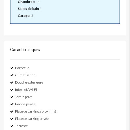
Chambres:
14
Salles de bain
4
Garage:
si
Caractéristiques
Barbecue
Climatisation
Douche exterieure
Internet/Wi-Fi
Jardin privé
Piscine privée
Place de parking à proximité
Place de parking privée
Terrasse