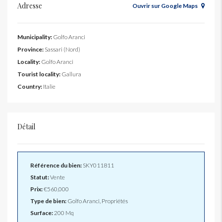
Adresse
Ouvrir sur Google Maps
Municipality:
Golfo Aranci
Province:
Sassari (Nord)
Locality:
Golfo Aranci
Tourist locality:
Gallura
Country:
Italie
Détail
Référence du bien:
SKY011811
Statut:
Vente
Prix:
€560,000
Type de bien:
Golfo Aranci, Propriétés
Surface:
200 Mq