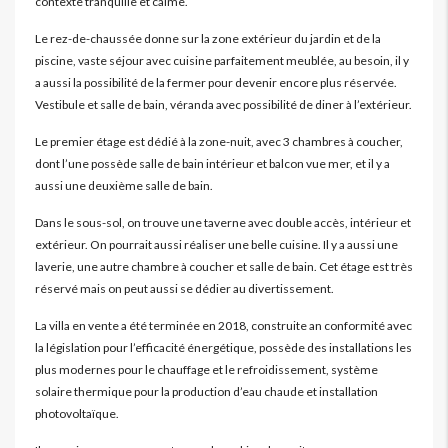
contexte tranquille et calme.
Le rez-de-chaussée donne sur la zone extérieur du jardin et de la
piscine, vaste séjour avec cuisine parfaitement meublée, au besoin, il y
a aussi la possibilité de la fermer pour devenir encore plus réservée.
Vestibule et salle de bain, véranda avec possibilité de diner à l’extérieur.
Le premier étage est dédié à la zone-nuit, avec 3 chambres à coucher,
dont l’une possède salle de bain intérieur et balcon vue mer, et il y a
aussi une deuxième salle de bain.
Dans le sous-sol, on trouve une taverne avec double accès, intérieur et
extérieur. On pourrait aussi réaliser une belle cuisine. Il y a aussi une
laverie, une autre chambre à coucher et salle de bain. Cet étage est très
réservé mais on peut aussi se dédier au divertissement.
La villa en vente a été terminée en 2018, construite an conformité avec
la législation pour l’efficacité énergétique, possède des installations les
plus modernes pour le chauffage et le refroidissement, système
solaire thermique pour la production d’eau chaude et installation
photovoltaïque.