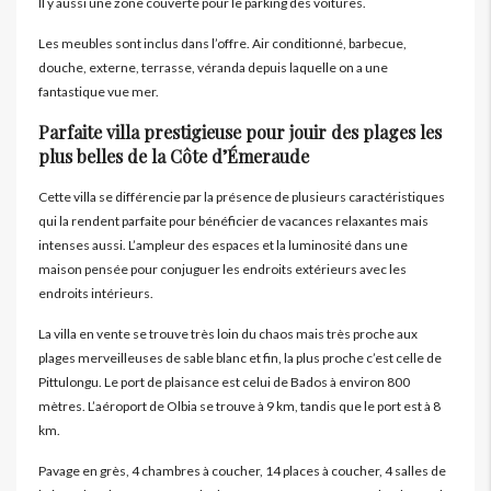
Il y aussi une zone couverte pour le parking des voitures.
Les meubles sont inclus dans l’offre. Air conditionné, barbecue,
douche, externe, terrasse, véranda depuis laquelle on a une
fantastique vue mer.
Parfaite villa prestigieuse pour jouir des plages les
plus belles de la Côte d’Émeraude
Cette villa se différencie par la présence de plusieurs caractéristiques
qui la rendent parfaite pour bénéficier de vacances relaxantes mais
intenses aussi. L’ampleur des espaces et la luminosité dans une
maison pensée pour conjuguer les endroits extérieurs avec les
endroits intérieurs.
La villa en vente se trouve très loin du chaos mais très proche aux
plages merveilleuses de sable blanc et fin, la plus proche c’est celle de
Pittulongu. Le port de plaisance est celui de Bados à environ 800
mètres. L’aéroport de Olbia se trouve à 9 km, tandis que le port est à 8
km.
Pavage en grès, 4 chambres à coucher, 14 places à coucher, 4 salles de