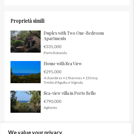
Proprietà simili
Duplex with Two One-Bedroom
Apartments
€335,000
Porto Rotondo
House with Sea View
€295,000
4 chambres • 2 thermes • 150 mq
Trinità d'Agultu e Vignola
Sea-view villa in Porto Bello
€790,000
Aglientu
We value your privacy