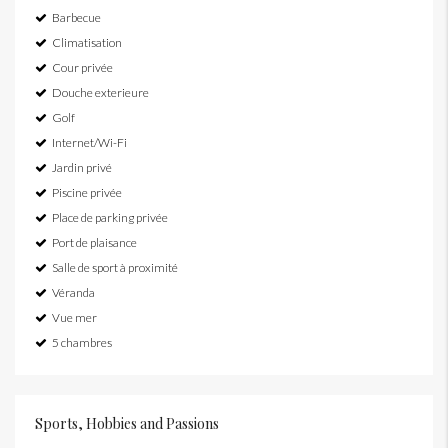
Barbecue
Climatisation
Cour privée
Douche exterieure
Golf
Internet/Wi-Fi
Jardin privé
Piscine privée
Place de parking privée
Port de plaisance
Salle de sport à proximité
Véranda
Vue mer
5 chambres
Sports, Hobbies and Passions