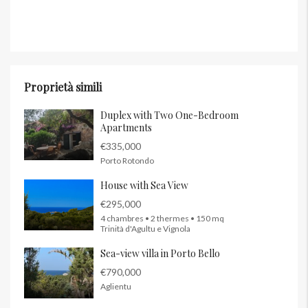
Proprietà simili
Duplex with Two One-Bedroom
Apartments
€335,000
Porto Rotondo
House with Sea View
€295,000
4 chambres • 2 thermes • 150 mq
Trinità d'Agultu e Vignola
Sea-view villa in Porto Bello
€790,000
Aglientu