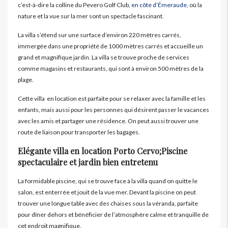
c’est-à-dire la colline du Pevero Golf Club,
en côte d’Émeraude
, où la
nature et la vue sur la mer sont un spectacle fascinant.
La villa s’étend sur une surface d’environ 220 mètres carrés,
immergée dans une propriété de 1000 mètres carrés et accueille un
grand et magnifique jardin. La villa se trouve proche de services
comme magasins et restaurants, qui sont à environ 500 mètres de la
plage.
Cette villa en location est parfaite pour se relaxer avec la famille et les
enfants, mais aussi pour les personnes qui désirent passer le vacances
avec les amis et partager une résidence. On peut aussi trouver une
route de liaison pour transporter les bagages.
Elégante villa en location Porto Cervo;Piscine
spectaculaire et jardin bien entretenu
La formidable piscine, qui se trouve face à la villa quand on quitte le
salon, est enterrée et jouit de la vue mer. Devant la piscine on peut
trouver une longue table avec des chaises sous la véranda, parfaite
pour dîner dehors et bénéficier de l’atmosphère calme et tranquille de
cet endroit magnifique.