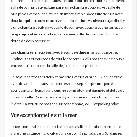
chambres à coucher et 5 salles de bain, dont une chambre double avec
salle de bain privé avec baignoire, une chambre double avec salle de
bain privé avec douche et une chambre simple avec salle de bain avec
douche, qui se trouvent au niveau de la piscine. Au niveau du jardin, il y
a une chambre double avec salle de bain avec douche et une terrasse
magnifique et une chambre double avec salle de bain avec douche
dotée de deux terrasses.
Les chambres, meublées avec élégance et linéarité, sont vastes et
lumineuses et équipées de tout le confort. La villa possède une double
entrée, qui comprend la salle de jour, et sur la piscine.
Le séjour est très spacieux et meublé avec un canapé, TV et une table
avec des chaises. Dans le même espace, séparée par une porte
coulissante en bois, il y a la cuisine complètement équipée et dotée de
lave-vaisselle. Dans cette zone, il y a aussi une salle de bain pour les
invités. La structure possède air conditionné, Wi-Fi et parking privé.
Vue exceptionnelle sur la mer
La position stratégique de cette élégante villa en location permet de
vivre une vacance incroyable dans ce coin de paradis de la Sardaigne,