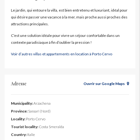
Le jardin, qui entoure la villa, est bien entretenu et luxuriant, idéal pour
qui désire passer une vacance à la mer, mais proche aussi proches des
attractions principales.
C’est une solution idéale pour vivre un séjour confortable dans un
contexte paradisiaque à fin d’oublier la pression !
Voir d’autres villas et appartements en location à Porto Cervo
Adresse
Ouvrir sur Google Maps
Municipality:
Arzachena
Province:
Sassari (Nord)
Locality:
Porto Cervo
Tourist locality:
Costa Smeralda
Country:
Italie