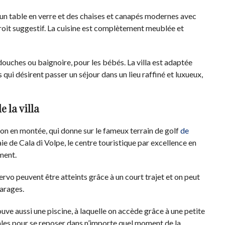
 un table en verre et des chaises et canapés modernes avec
droit suggestif. La cuisine est complètement meublée et
douches ou baignoire, pour les bébés. La villa est adaptée
ui désirent passer un séjour dans un lieu raffiné et luxueux,
e la villa
ion en montée, qui donne sur le fameux terrain de golf
de
ie de Cala di Volpe, le centre touristique par excellence en
ment.
rvo peuvent être atteints grâce à un court trajet et on peut
parages.
rouve aussi une piscine, à laquelle on accède grâce à une petite
éales pour se reposer dans n’importe quel moment de la