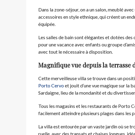
Dans la zone-séjour, on a un salon, meublé avec
accessoires en style ethnique, qui créent un en
équipée.
Les salles de bain sont élégantes et dotées des 
pour une vacance avec enfants ou groupe d’amis q
avec tout le nécessaire à disposition.
Magnifique vue depuis la terrasse d
Cette merveilleuse villa se trouve dans un posit
Porto Cervo
et jouit d’une vue magique sur la ba
Sardaigne, lieu de la mondanité et du divertisse
Tous les magasins et les restaurants de Porto Ce
facilement atteindre plusieurs plages dans les 
La villa est entourée par un vaste jardin où se t
ruelle, avec des transats et chaises longues, id