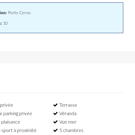
ien:
Porto Cervo
:
10
 privée
Terrasse
e parking privée
Véranda
 plaisance
Vue mer
e sport à proximité
5 chambres