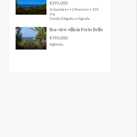
€295,000
4 chambres • 2 thermes • 150
mq
Trinità d'Agultu e Vignola
Sea-view villa in Porto Bello
€790,000
Aglientu