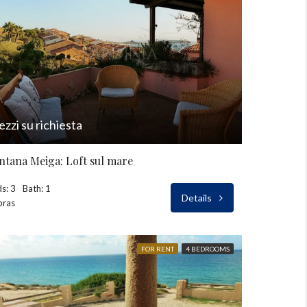
ezzi su richiesta
ntana Meiga: Loft sul mare
s: 3
Bath: 1
Details
bras
FOR RENT
4 BEDROOMS