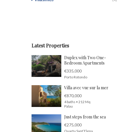
Latest Properties
Duplex with Two One-
Bedroom Apartments
€335,000
Porto Rotondo
Villa avec vue sur la mer
€870,000
4 baths • 212 Mq
Palau
Just steps from the sea
€275,000
Quartu Sant’Elena