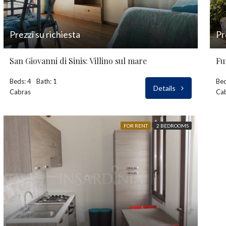
Prezzi su richiesta
Pr
San Giovanni di Sinis: Villino sul mare
Fu
Beds: 4
Bath: 1
Bed
Details
Cabras
Ca
FOR RENT
2 BEDROOMS