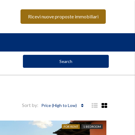
Ricevi nuove proposte immobiliari
Search
Sort by:
Price (High to Low)
FOR RENT
1 BEDROOM