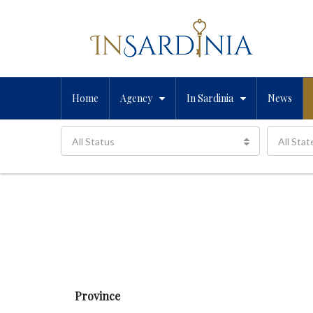
Home
Agency
In Sardinia
News
All Status
All Stat
Province