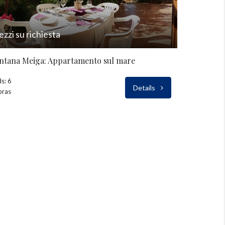
ezzi su richiesta
ntana Meiga: Appartamento sul mare
s: 6
Details
bras