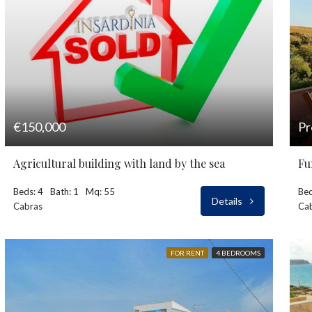
€150,000
Pr
Agricultural building with land by the sea
Fu
Beds: 4
Bath: 1
Mq: 55
Bed
Details
Cabras
Ca
FOR RENT
4 BEDROOMS