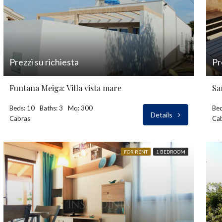
Prezzi su richiesta
Pr
Funtana Meiga: Villa vista mare
Sa
Beds: 10
Baths: 3
Mq: 300
Bed
Details
Cabras
Ca
FOR RENT
1 BEDROOM