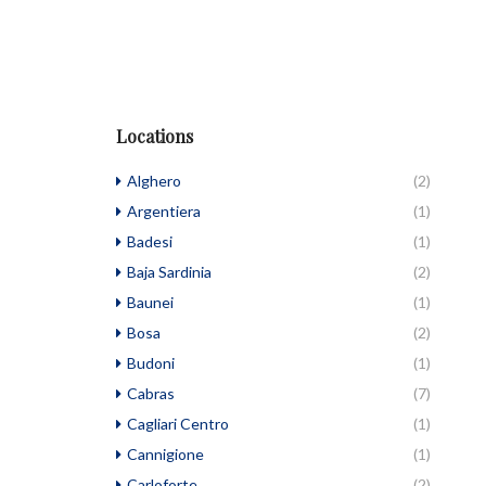
Locations
Alghero
(2)
Argentiera
(1)
Badesi
(1)
Baja Sardinia
(2)
Baunei
(1)
Bosa
(2)
Budoni
(1)
Cabras
(7)
Cagliari Centro
(1)
Cannigione
(1)
Carloforte
(2)