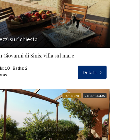
ezzi su richiesta
n Giovanni di Sinis: Villa sul mare
s: 10
Baths: 2
Details
bras
FOR RENT
2 BEDROOMS