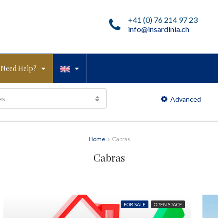
+41 (0) 76 214 97 23
info@insardinia.ch
Need Help?
es
Advanced
Home
Cabras
Cabras
FOR SALE
OPEN SPACE