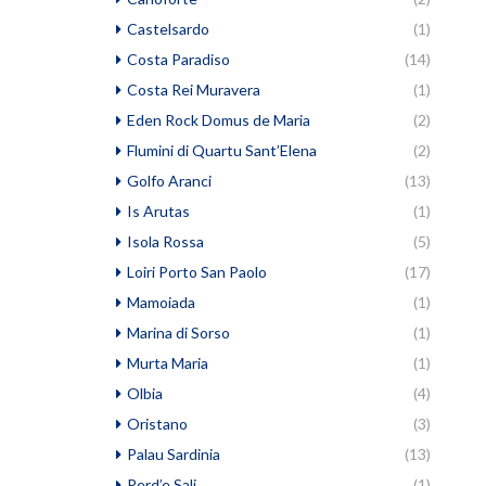
Castelsardo
(1)
Costa Paradiso
(14)
Costa Rei Muravera
(1)
Eden Rock Domus de Maria
(2)
Flumini di Quartu Sant’Elena
(2)
Golfo Aranci
(13)
Is Arutas
(1)
Isola Rossa
(5)
Loiri Porto San Paolo
(17)
Mamoiada
(1)
Marina di Sorso
(1)
Murta Maria
(1)
Olbia
(4)
Oristano
(3)
Palau Sardinia
(13)
Perd’e Sali
(1)