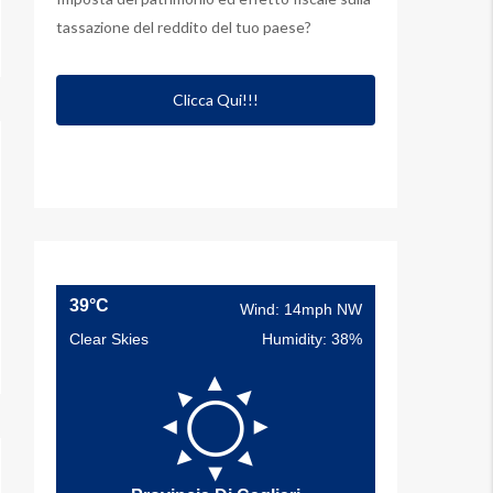
tassazione del reddito del tuo paese?
Clicca Qui!!!
39°C
Wind: 14mph NW
Clear Skies
Humidity: 38%