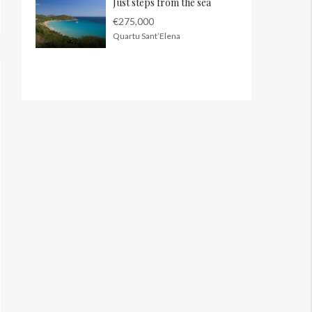
Just steps from the sea
€275,000
Quartu Sant’Elena