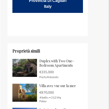
Provincia Di Cagliari
Italy
Proprietà simili
Duplex with Two One-
Bedroom Apartments
€335,000
Porto Rotondo
Villa avec vue sur la mer
€870,000
4 baths • 212 Mq
Palau