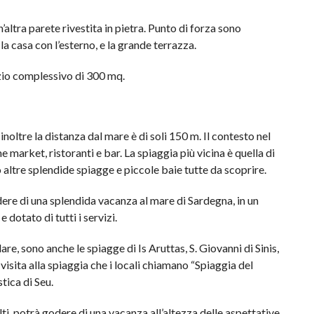
altra parete rivestita in pietra. Punto di forza sono
a casa con l’esterno, e la grande terrazza.
zio complessivo di 300 mq.
 inoltre la distanza dal mare è di soli 150 m. Il contesto nel
e market, ristoranti e bar. La spiaggia più vicina è quella di
 altre splendide spiagge e piccole baie tutte da scoprire.
ere di una splendida vacanza al mare di Sardegna, in un
 dotato di tutti i servizi.
re, sono anche le spiagge di Is Aruttas, S. Giovanni di Sinis,
sita alla spiaggia che i locali chiamano “Spiaggia del
tica di Seu.
i, potrà godere di una vacanza all’altezza delle aspettative.