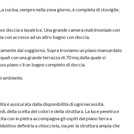
La cucina, sempre nella zona giorno, è completa di stoviglie,
 box doccia e lavatrice. Una grande camera matrimoniale con
ogia con accesso ad un altro bagno con doccia.
rettamente dal soggiorno. Sopra troviamo un piano mansardato
quali con una grande terrazza di 70 mq dalla quale si
sso piano c’è un bagno completo di doccia.
gni ambiente.
lità è assicurata dalla disponibilità di ogni necessità.
, della scelta del colori e della struttura. La luce penetra e
tita con in pietra accompagna gli ospiti dal piano terra a
duttivo definirla a chiocciola, sia per la struttura ampia che