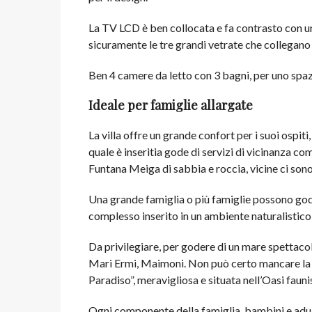
La TV LCD è ben collocata e fa contrasto con un’
sicuramente le tre grandi vetrate che collegano l
Ben 4 camere da letto con 3 bagni, per uno spa
Ideale per famiglie allargate
La villa offre un grande confort per i suoi ospiti,
quale è inseritia gode di servizi di vicinanza com
Funtana Meiga di sabbia e roccia, vicine ci sono
Una grande famiglia o più famiglie possono god
complesso inserito in un ambiente naturalistico e
Da privilegiare, per godere di un mare spettacola
Mari Ermi, Maimoni. Non può certo mancare la vi
Paradiso”, meravigliosa e situata nell’Oasi faunis
Ogni componente della famiglia, bambini e adult