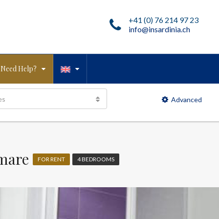
+41 (0) 76 214 97 23
info@insardinia.ch
Need Help?
es
Advanced
 mare
FOR RENT
4 BEDROOMS