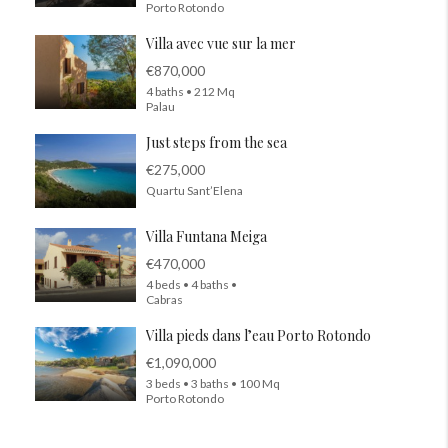
Porto Rotondo
Villa avec vue sur la mer
€870,000
4 baths • 212 Mq
Palau
Just steps from the sea
€275,000
Quartu Sant’Elena
Villa Funtana Meiga
€470,000
4 beds • 4 baths •
Cabras
Villa pieds dans l’eau Porto Rotondo
€1,090,000
3 beds • 3 baths • 100 Mq
Porto Rotondo