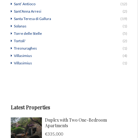
Sant’ Antioco
(12)
Sant’Anna Arresi
(2)
Santa Teresa di Gallura
(19)
Solanas
(1)
Torre delle Stelle
(5)
Tortoli'
(2)
Tresnuraghes
(1)
Villasimius
(4)
Villasimius
(1)
Latest Properties
Duplex with Two One-Bedroom
Apartments
€335,000