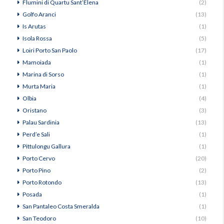
Flumini di Quartu Sant’Elena
(2)
Golfo Aranci
(13)
Is Arutas
(1)
Isola Rossa
(5)
Loiri Porto San Paolo
(17)
Mamoiada
(1)
Marina di Sorso
(1)
Murta Maria
(1)
Olbia
(4)
Oristano
(3)
Palau Sardinia
(13)
Perd’e Sali
(1)
Pittulongu Gallura
(1)
Porto Cervo
(20)
Porto Pino
(2)
Porto Rotondo
(13)
Posada
(1)
San Pantaleo Costa Smeralda
(1)
San Teodoro
(10)