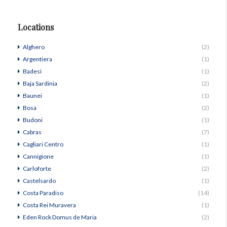
Locations
Alghero
(2)
Argentiera
(1)
Badesi
(1)
Baja Sardinia
(2)
Baunei
(1)
Bosa
(2)
Budoni
(1)
Cabras
(7)
Cagliari Centro
(1)
Cannigione
(1)
Carloforte
(2)
Castelsardo
(1)
Costa Paradiso
(14)
Costa Rei Muravera
(1)
Eden Rock Domus de Maria
(2)