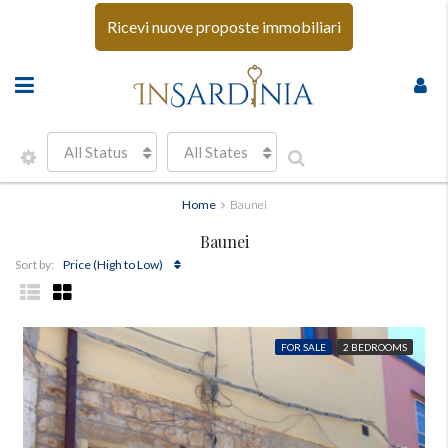
Ricevi nuove proposte immobiliari
All Status
All States
Home
Baunei
Baunei
Price (High to Low)
Sort by:
FOR SALE
2 BEDROOMS