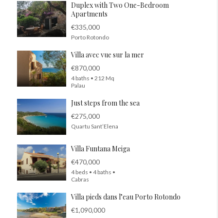
Duplex with Two One-Bedroom
Apartments
€335,000
Porto Rotondo
Villa avec vue sur la mer
€870,000
4 baths • 212 Mq
Palau
Just steps from the sea
€275,000
Quartu Sant’Elena
Villa Funtana Meiga
€470,000
4 beds • 4 baths •
Cabras
Villa pieds dans l’eau Porto Rotondo
€1,090,000