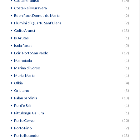
Costa Paradiso
(14)
Costa Rei Muravera
(1)
Eden Rock Domus de Maria
(2)
Flumini di Quartu Sant’Elena
(2)
Golfo Aranci
(13)
Is Arutas
(1)
Isola Rossa
(5)
Loiri Porto San Paolo
(17)
Mamoiada
(1)
Marina di Sorso
(1)
Murta Maria
(1)
Olbia
(4)
Oristano
(3)
Palau Sardinia
(13)
Perd’e Sali
(1)
Pittulongu Gallura
(1)
Porto Cervo
(20)
Porto Pino
(2)
Porto Rotondo
(13)