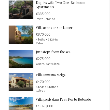
Duplex with Two One-Bedroom
Apartments
€335,000
Porto Rotondo
Villa avec vue sur la mer
€870,000
4 baths • 212 Mq
Palau
Just steps from the sea
€275,000
Quartu Sant’Elena
Villa Funtana Meiga
€470,000
4 beds • 4 baths •
Cabras
Villa pieds dans l’eau Porto Rotondo
€1,090,000