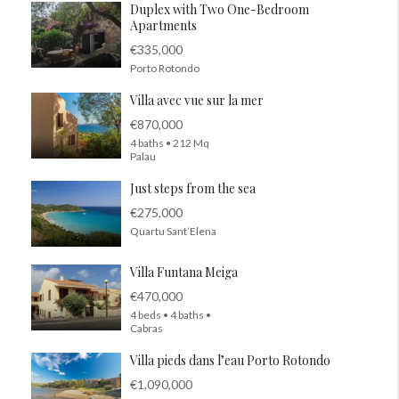
Duplex with Two One-Bedroom
Apartments
€335,000
Porto Rotondo
Villa avec vue sur la mer
€870,000
4 baths • 212 Mq
Palau
Just steps from the sea
€275,000
Quartu Sant’Elena
Villa Funtana Meiga
€470,000
4 beds • 4 baths •
Cabras
Villa pieds dans l’eau Porto Rotondo
€1,090,000