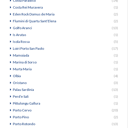
Costa Paradiso
(14)
Costa Rei Muravera
(1)
Eden Rock Domus de Maria
(2)
Flumini di Quartu Sant’Elena
(2)
Golfo Aranci
(13)
Is Arutas
(1)
Isola Rossa
(5)
Loiri Porto San Paolo
(17)
Mamoiada
(1)
Marina di Sorso
(1)
Murta Maria
(1)
Olbia
(4)
Oristano
(3)
Palau Sardinia
(13)
Perd’e Sali
(1)
Pittulongu Gallura
(1)
Porto Cervo
(20)
Porto Pino
(2)
Porto Rotondo
(13)