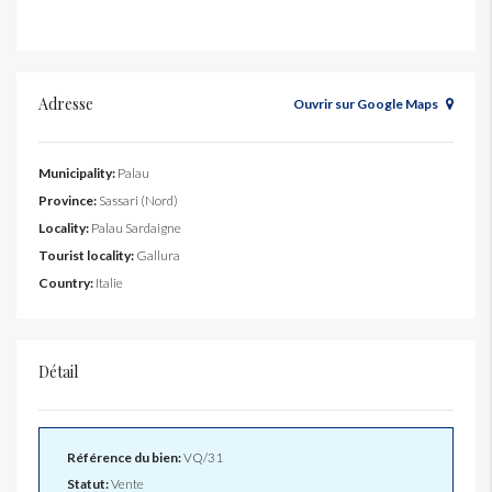
Adresse
Ouvrir sur Google Maps
Municipality:
Palau
Province:
Sassari (Nord)
Locality:
Palau Sardaigne
Tourist locality:
Gallura
Country:
Italie
Détail
Référence du bien:
VQ/31
Statut:
Vente