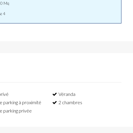
0 Mq
:
4
privé
Véranda
e parking à proximité
2 chambres
e parking privée