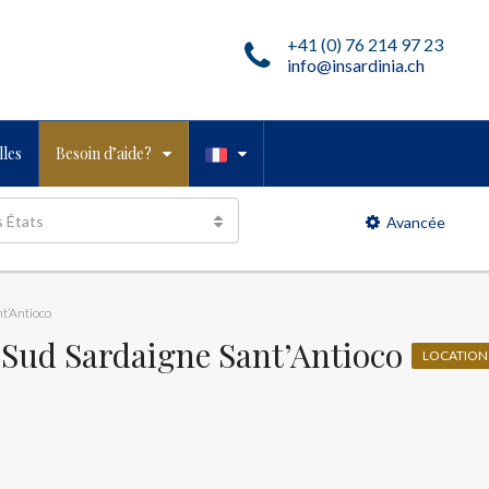
+41 (0) 76 214 97 23
info@insardinia.ch
les
Besoin d’aide?
s États
Avancée
nt’Antioco
r Sud Sardaigne Sant’Antioco
LOCATION