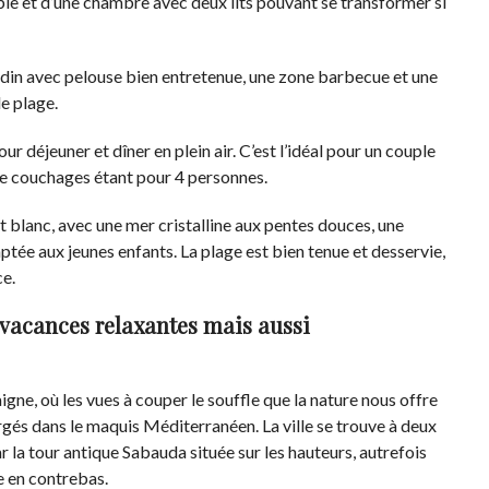
le et d’une chambre avec deux lits pouvant se transformer si
ardin avec pelouse bien entretenue, une zone barbecue et une
e plage.
ur déjeuner et dîner en plein air. C’est l’idéal pour un couple
de couchages étant pour 4 personnes.
et blanc, avec une mer cristalline aux pentes douces, une
ptée aux jeunes enfants. La plage est bien tenue et desservie,
ce.
 vacances relaxantes mais aussi
igne, où les vues à couper le souffle que la nature nous offre
gés dans le maquis Méditerranéen. La ville se trouve à deux
 la tour antique Sabauda située sur les hauteurs, autrefois
e en contrebas.