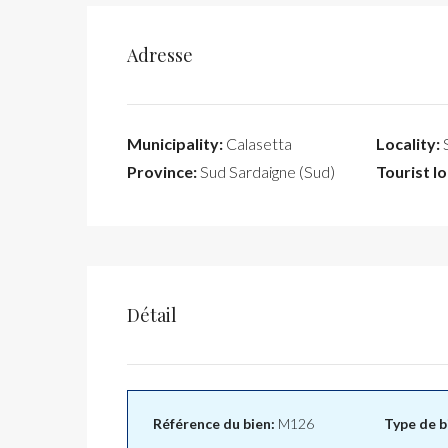
Adresse
Municipality:
Calasetta
Locality:
S
Province:
Sud Sardaigne (Sud)
Tourist lo
Détail
Référence du bien:
M126
Type de b