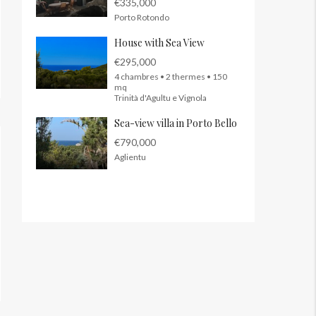
€335,000
Porto Rotondo
House with Sea View
€295,000
4 chambres • 2 thermes • 150
mq
Trinità d'Agultu e Vignola
Sea-view villa in Porto Bello
€790,000
Aglientu