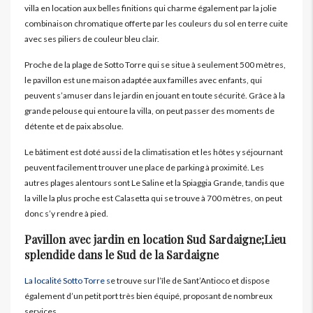
villa en location aux belles finitions qui charme également par la jolie
combinaison chromatique offerte par les couleurs du sol en terre cuite
avec ses piliers de couleur bleu clair.
Proche de la plage de Sotto Torre qui se situe à seulement 500 mètres,
le pavillon est une maison adaptée aux familles avec enfants, qui
peuvent s’amuser dans le jardin en jouant en toute sécurité. Grâce à la
grande pelouse qui entoure la villa, on peut passer des moments de
détente et de paix absolue.
Le bâtiment est doté aussi de la climatisation et les hôtes y séjournant
peuvent facilement trouver une place de parking à proximité. Les
autres plages alentours sont Le Saline et la Spiaggia Grande, tandis que
la ville la plus proche est Calasetta qui se trouve à 700 mètres, on peut
donc s’y rendre à pied.
Pavillon avec jardin en location Sud Sardaigne;Lieu
splendide dans le Sud de la Sardaigne
La localité Sotto Torre s
e trouve sur l’île de Sant’Antioco et dispose
également d’un petit port très bien équipé, proposant de nombreux
services.