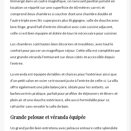
Immergé dans un cadre magnifique, ce ravissant pavillon jumelé en
location se répartit sur une superficie de 60 mètres carrés et
comprend deux chambres à coucher dont une chambre double et
l’autre triple avec lits superposés plus lit gigogne, salle de douche avec
lave-linge, grand hall d’entrée climatisé avec coin cuisine adjacent,
celle-ci est bien équipée et dotée de tous le nécessaire pour cuisiner.
Les chambres sont toutes bien décorées et meublées, avec tout le
confort pour passer un magnifique séjour. Cette villa est complétée par
une grande véranda l’entourant sur deux cotés et accessible depuis
l’entrée.
La véranda est équipée de tables et chaises pour l’extérieur ainsi que
d’un petit salon en osier se trouvant juste à l’entrée de celle-ci. La villa
offre également une jolie balançoire, idéale pour les enfants, un
barbecue très pratique, parfait pour profiter de déjeuners et dîners et
plein air et une douche extérieure, elle aussi formidable pour se
rafraichir sans envahir la salle de bain.
Grande pelouse et véranda équipée
Un grand jardin bien entretenu avec pelouse entoure cette splendide