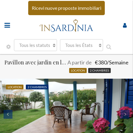
Ricevi nuove proposte immobiliari
Tous les statuts
Tous les États
Pavillon avec jardin en location Sud Sardaigne
A partir de
€380/Semaine
LOCATION
2 CHAMBRES
LOCATION
2 CHAMBRES