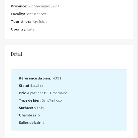
Province:
Sud Sardaigne (Sud)
Locality:
Sant’ Antioco
Tourist locality:
Sulcis
Country:
Italie
Détail
Référence du bien:
M301
Statut:
Location
Prix:
A partir de
€380/Semaine
Type de bien:
Sant'Antioco
Surface:
60 Mq
Chambres:
5
Salles de bain
1