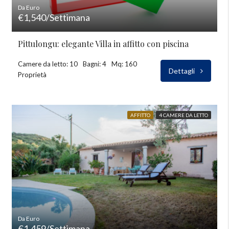
Da Euro
€1,540/Settimana
Pittulongu: elegante Villa in affitto con piscina
Camere da letto: 10
Bagni: 4
Mq: 160
Dettagli
Proprietà
AFFITTO
4 CAMERE DA LETTO
Da Euro
€1,459/Settimana