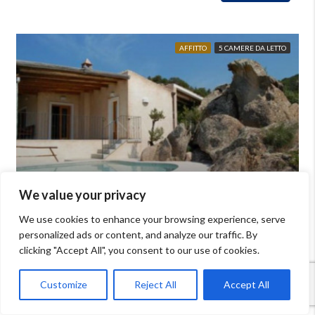
AFFITTO
5 CAMERE DA LETTO
We value your privacy
Prezzi su richiesta
We use cookies to enhance your browsing experience, serve
personalized ads or content, and analyze our traffic. By
Baja Sardinia: Villa con piscina e vista mare
clicking "Accept All", you consent to our use of cookies.
Camere da letto: 10
Bagni: 4
Mq: 200
Dettagli
Proprietà
Customize
Reject All
Accept All