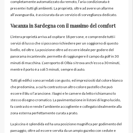
completamente automatizzato da remoto, l’aria condizionata è
presente i tutti gli ambienti. La proprietà, oltre ad avere un allarme
all’avanguardia, è assicurata da un servizio di sorveglianza dedicato.
Vacanza in Sardegna con il massimo del comfort
L’intera proprietà arriva ad ospitare 18 persone, e comprende tutti i
servizi di lusso che si possono richiedere per un soggiorno di questo
livello, ed oltre. La posizione oltre ad essere ideale per godere del
panorama incantevole, permette di raggiungere il campo da golf in 30
minuti di macchina. L’aeroporto di Olbia si trova anch’esso a 30 minuti,
mentre il porto è a soli 5 minuti, sempre di auto.
Tutti gli edifici sono arredati con gusto, ed impreziositi dal colore bianco
che predomina, a cui fa contrasto un altro colore pastello che può
essere il blu o l’arancione. I bagni e le camere da letto richiamano lo
stesso disegno cromatico. La pavimentazione in listoni di legno lucido,
fa contrasto e rende l’ambiente accogliente e collegato idealmente alla
zona esterna perfettamente curata a prato.
La piscina è splendida ed ha una posizione magnifica per godimento del
paesaggio, oltre ad essere servita da un ampio gazebo con sedute e