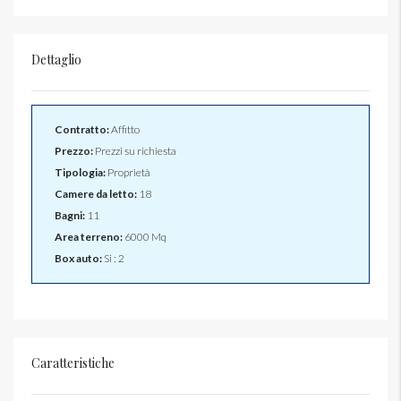
Dettaglio
Contratto:
Affitto
Prezzo:
Prezzi su richiesta
Tipologia:
Proprietà
Camere da letto:
18
Bagni:
11
Area terreno:
6000 Mq
Box auto:
Si : 2
Caratteristiche