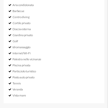
Aria condizionata
Barbecue
Centro diving
Cortile privato
Doccia esterna
Giardino privato
Golf
Idromassaggio
Internet/Wi-Fi
Palestra nelle vicinanze
Piscina privata
Porticciolo turistico
Posto auto privato
Tennis
Veranda
Vista mare