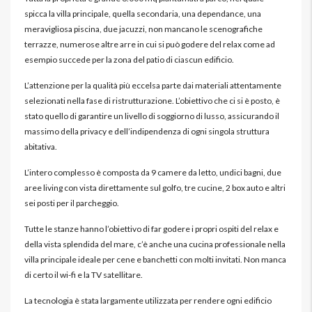
spicca la villa principale, quella secondaria, una dependance, una
meravigliosa piscina, due jacuzzi, non mancano le scenografiche
terrazze, numerose altre arre in cui si può godere del relax come ad
esempio succede per la zona del patio di ciascun edificio.
L’attenzione per la qualità più eccelsa parte dai materiali attentamente
selezionati nella fase di ristrutturazione. L’obiettivo che ci si è posto, è
stato quello di garantire un livello di soggiorno di lusso, assicurando il
massimo della privacy e dell’indipendenza di ogni singola struttura
abitativa.
L’intero complesso è composta da 9 camere da letto, undici bagni, due
aree living con vista direttamente sul golfo, tre cucine, 2 box auto e altri
sei posti per il parcheggio.
Tutte le stanze hanno l’obiettivo di far godere i propri ospiti del relax e
della vista splendida del mare, c’è anche una cucina professionale nella
villa principale ideale per cene e banchetti con molti invitati. Non manca
di certo il wi-fi e la TV satellitare.
La tecnologia è stata largamente utilizzata per rendere ogni edificio