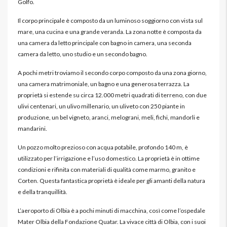
Golfo.
Il corpo principale è composto da un luminoso soggiorno con vista sul
mare, una cucina e una grande veranda. La zona notte è composta da
una camera da letto principale con bagno in camera, una seconda
camera da letto, uno studio e un secondo bagno.
A pochi metri troviamo il secondo corpo composto da una zona giorno,
una camera matrimoniale, un bagno e una generosa terrazza. La
proprietà si estende su circa 12.000 metri quadrati di terreno, con due
ulivi centenari, un ulivo millenario, un uliveto con 250 piante in
produzione, un bel vigneto, aranci, melograni, meli, fichi, mandorli e
mandarini.
Un pozzo molto prezioso con acqua potabile, profondo 140 m, è
utilizzato per l’irrigazione e l’uso domestico. La proprietà è in ottime
condizioni e rifinita con materiali di qualità come marmo, granito e
Corten. Questa fantastica proprietà è ideale per gli amanti della natura
e della tranquillità.
L’aeroporto di Olbia è a pochi minuti di macchina, così come l’ospedale
Mater Olbia della Fondazione Quatar. La vivace città di Olbia, con i suoi