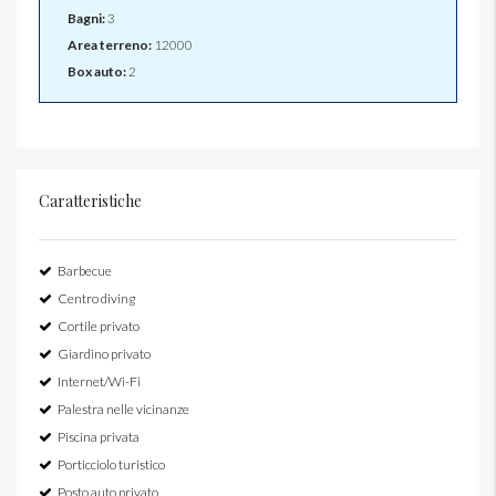
Bagni:
3
Area terreno:
12000
Box auto:
2
Caratteristiche
Barbecue
Centro diving
Cortile privato
Giardino privato
Internet/Wi-Fi
Palestra nelle vicinanze
Piscina privata
Porticciolo turistico
Posto auto privato