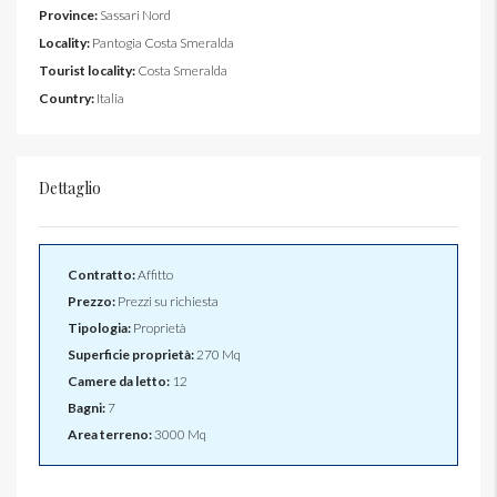
Province:
Sassari Nord
Locality:
Pantogia Costa Smeralda
Tourist locality:
Costa Smeralda
Country:
Italia
Dettaglio
Contratto:
Affitto
Prezzo:
Prezzi su richiesta
Tipologia:
Proprietà
Superficie proprietà:
270 Mq
Camere da letto:
12
Bagni:
7
Area terreno:
3000 Mq