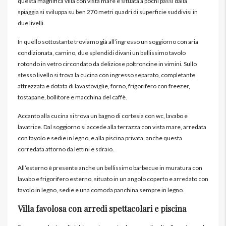
questa magnifica villa con vista mare e situata a pochi passi dalla
spiaggia si sviluppa su ben 270 metri quadri di superficie suddivisi in
due livelli.
In quello sottostante troviamo già all’ingresso un soggiorno con aria
condizionata, camino, due splendidi divani un bellissimo tavolo
rotondo in vetro circondato da deliziose poltroncine in vimini. Sullo
stesso livello si trova la cucina con ingresso separato, completante
attrezzata e dotata di lavastoviglie, forno, frigorifero con freezer,
tostapane, bollitore e macchina del caffè.
Accanto alla cucina si trova un bagno di cortesia con wc, lavabo e
lavatrice. Dal soggiorno si accede alla terrazza con vista mare, arredata
con tavolo e sedie in legno, e alla piscina privata, anche questa
corredata attorno da lettini e sdraio.
All’esterno è presente anche un bellissimo barbecue in muratura con
lavabo e frigorifero esterno, situato in un angolo coperto e arredato con
tavolo in legno, sedie e una comoda panchina sempre in legno.
Villa favolosa con arredi spettacolari e piscina