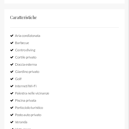
Caratteristiche
Aria condizionata
Barbecue
Centro diving
Cortile privato
Doccia esterna
Giardino privato
Golf
Internet/Wi-Fi
Palestra nelle vicinanze
Piscina privata
Porticciolo turistico
Posto auto privato
Veranda