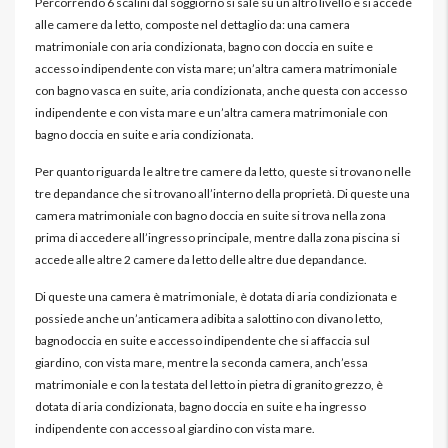
Percorrendo 6 scalini dal soggiorno si sale su un altro livello e si accede
alle camere da letto, composte nel dettaglio da: una camera
matrimoniale con aria condizionata, bagno con doccia en suite e
accesso indipendente con vista mare; un’altra camera matrimoniale
con bagno vasca en suite, aria condizionata, anche questa con accesso
indipendente e con vista mare e un’altra camera matrimoniale con
bagno doccia en suite e aria condizionata.
Per quanto riguarda le altre tre camere da letto, queste si trovano nelle
tre depandance che si trovano all’interno della proprietà. Di queste una
camera matrimoniale con bagno doccia en suite si trova nella zona
prima di accedere all’ingresso principale, mentre dalla zona piscina si
accede alle altre 2 camere da letto delle altre due depandance.
Di queste una camera è matrimoniale, è dotata di aria condizionata e
possiede anche un’anticamera adibita a salottino con divano letto,
bagnodoccia en suite e accesso indipendente che si affaccia sul
giardino, con vista mare, mentre la seconda camera, anch’essa
matrimoniale e con la testata del letto in pietra di granito grezzo, è
dotata di aria condizionata, bagno doccia en suite e ha ingresso
indipendente con accesso al giardino con vista mare.