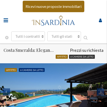
Ricevi nuove proposte immobiliari
Tutti i contratti
Tutti gli stati
Costa Smeralda: Elegante villa con piscina
Prezzi su richiesta
AFFITTO
6 CAMERE DA LETTO
AFFITTO
6 CAMERE DA LETTO