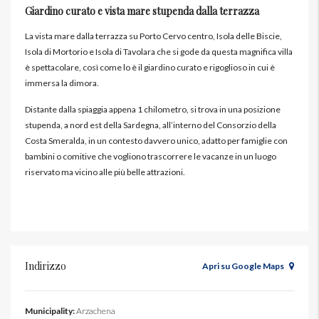
Giardino curato e vista mare stupenda dalla terrazza
La vista mare dalla terrazza su Porto Cervo centro, Isola delle Biscie,
Isola di Mortorio e Isola di Tavolara che si gode da questa magnifica villa
è spettacolare, così come lo è il giardino curato e rigoglioso in cui è
immersa la dimora.
Distante dalla spiaggia appena 1 chilometro, si trova in una posizione
stupenda, a nord est della Sardegna, all’interno del Consorzio della
Costa Smeralda, in un contesto davvero unico, adatto per famiglie con
bambini o comitive che vogliono trascorrere le vacanze in un luogo
riservato ma vicino alle più belle attrazioni.
Indirizzo
Apri su Google Maps
Municipality:
Arzachena