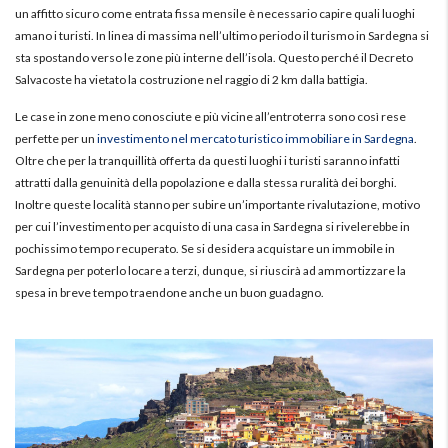
un affitto sicuro come entrata fissa mensile è necessario capire quali luoghi
amano i turisti. In linea di massima nell’ultimo periodo il turismo in Sardegna si
sta spostando verso le zone più interne dell’isola. Questo perché il Decreto
Salvacoste ha vietato la costruzione nel raggio di 2 km dalla battigia.
Le case in zone meno conosciute e più vicine all’entroterra sono così rese
perfette per un
investimento nel mercato turistico immobiliare in Sardegna
.
Oltre che per la tranquillità offerta da questi luoghi i turisti saranno infatti
attratti dalla genuinità della popolazione e dalla stessa ruralità dei borghi.
Inoltre queste località stanno per subire un’importante rivalutazione, motivo
per cui l’investimento per acquisto di una casa in Sardegna si rivelerebbe in
pochissimo tempo recuperato. Se si desidera acquistare un immobile in
Sardegna per poterlo locare a terzi, dunque, si riuscirà ad ammortizzare la
spesa in breve tempo traendone anche un buon guadagno.