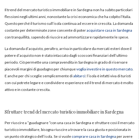
Il trend del mercato turistico immobiliare in Sardegna non ha subìto particolari
flessioni negli ultimi anni, nonostante la crisi economica che ha colpito l’Italia.
Questo perché il turismo sull’isola continua ad essere in crescita. La domanda
costante per determinate zone consente di poter
acquistare casa in Sardegna
con tranquillità, sapendo di riuscire ad ammortizzare rapidamente le spese.
La domanda d’acquisto, peraltro, arriva in particolare da mercati esteri dove il
potere d’acquisto non è stato intaccato dagli scossoni finanziari dell’ultimo
periodo. Ciò permette una compravendita in Sardegna in grado di riservare
piacevoli margini di guadagno per chiunque
voglia investire in questo mercato
.
E anche per chi sceglie semplicemente di
abitarci
: l’isola è infatti viva di turisti
con cui potrete legare e condividere esperienze ed il trend di mercato è molto
attivo e in costante crescita.
Sfruttare trend del mercato turistico immobiliare in Sardegna
Per riuscire a “guadagnare “con una casa in Sardegna e sfruttare così il mercato
turistico immobiliare, bisogna riuscire a trovare la casa giusta e posizionata in
un punto strategico dell’isola. Se si vuole
comprare casa in Sardegna
per avere