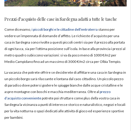
Prezzi d’acquisto delle case in Sardegna adatti a tutte le tasche
Come dicevamo,
i piccoli borghi e le cittadine dell’entroterra
stanno per
vedere un’impennata di domande d’affitto. Le richieste d’acquisto per una
casa in Sardegna sono rivolte a questi piccoli centri sia per il prezzo alla portata
di ogni tasca, sia per l’ottima posizione sull’isola. In base alla provincia i prezzi al
metro quadro subiscono variazioni: si va da poco meno di 1000 €/m2 per
Medio Campidano fino ad un massimo di 3000 €/m2 circa per Olbia Tempio.
La vacanza che potrete offrire se deciderete di affittare una casa in Sardegna in
un piccolo borgo sarà rilassante e lontana dal caos cittadino. Un piccolo pezzo
di paradiso dove potersi godere le spiagge bianche dalle acque cristalline e le
aspre montagne con boschi e macchia mediterranea. Oltre al
prezzo
d’acquisto conveniente
potrete poi sfruttare come plus della vostra casa in
Sardegna la vicinanza a punti di interesse storico e naturalistico, negozi e locali
per la vita notturna o spazi dedicati alle attività di gioco ed esperienze sportive
per bambini.