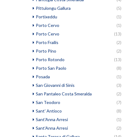
Pittulongu Gallura
(5)
Portixeddu
(1)
Porto Cervo
(1)
Porto Cervo
(13)
Porto Frailis
(2)
Porto Pino
(2)
Porto Rotondo
(13)
Porto San Paolo
(8)
Posada
(1)
San Giovanni di Sinis
(3)
San Pantaleo Costa Smeralda
(2)
San Teodoro
(7)
Sant' Antioco
(8)
Sant'Anna Arresi
(1)
Sant’Anna Arresi
(2)
Santa Teresa di Gallura
(14)