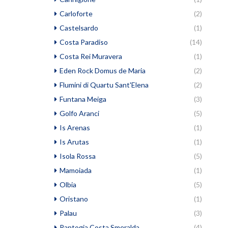
Carloforte
(2)
Castelsardo
(1)
Costa Paradiso
(14)
Costa Rei Muravera
(1)
Eden Rock Domus de Maria
(2)
Flumini di Quartu Sant'Elena
(2)
Funtana Meiga
(3)
Golfo Aranci
(5)
Is Arenas
(1)
Is Arutas
(1)
Isola Rossa
(5)
Mamoiada
(1)
Olbia
(5)
Oristano
(1)
Palau
(3)
Pantogia Costa Smeralda
(4)