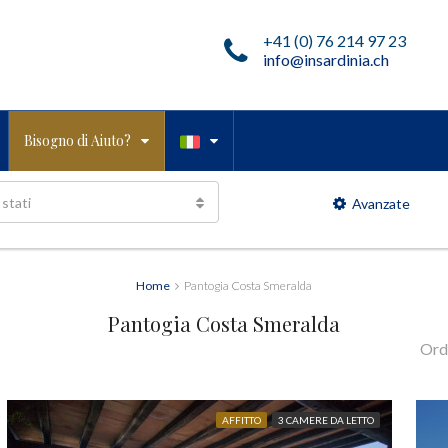
+41 (0) 76 214 97 23
info@insardinia.ch
Bisogno di Aiuto?
 stati
Avanzate
Home
Pantogia Costa Smeralda
Pantogia Costa Smeralda
Ord
AFFITTO
3 CAMERE DA LETTO