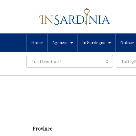
Home
Agenzia
In Sardegna
Notizie
Tutti i contratti
Tutti gli
Province