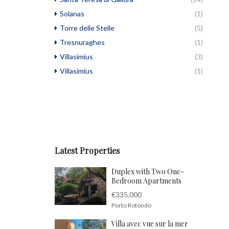
Solanas
(1)
Torre delle Stelle
(5)
Tresnuraghes
(1)
Villasimius
(3)
Villasimius
(1)
Latest Properties
Duplex with Two One-
Bedroom Apartments
€335,000
Porto Rotondo
Villa avec vue sur la mer