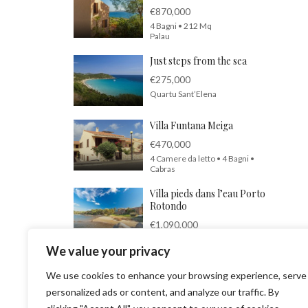
€870,000
4 Bagni • 212 Mq
Palau
Just steps from the sea
€275,000
Quartu Sant’Elena
Villa Funtana Meiga
€470,000
4 Camere da letto • 4 Bagni •
Cabras
Villa pieds dans l’eau Porto
Rotondo
€1,090,000
3 Camere da letto • 3 Bagni • 100
We value your privacy
Mq
Porto Rotondo
We use cookies to enhance your browsing experience, serve
personalized ads or content, and analyze our traffic. By