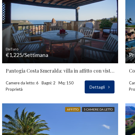
Da Euro
€1,225/Settimana
Pr
Pantogia Costa Smeralda: villa in affitto con vista mare
Co
Camere da letto: 6
Bagni: 2
Mq: 150
Cam
Dettagli
Proprietà
Pro
AFFITTO
5 CAMERE DA LETTO