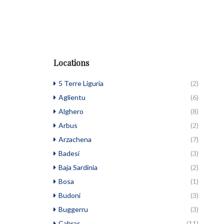
Locations
5 Terre Liguria
(2)
Aglientu
(6)
Alghero
(8)
Arbus
(2)
Arzachena
(7)
Badesi
(3)
Baja Sardinia
(2)
Bosa
(1)
Budoni
(3)
Buggerru
(3)
Cabras
(11)