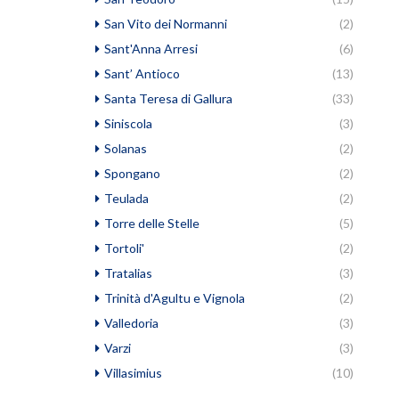
San Vito dei Normanni
(2)
Sant'Anna Arresi
(6)
Sant’ Antioco
(13)
Santa Teresa di Gallura
(33)
Siniscola
(3)
Solanas
(2)
Spongano
(2)
Teulada
(2)
Torre delle Stelle
(5)
Tortoli'
(2)
Tratalias
(3)
Trinità d'Agultu e Vignola
(2)
Valledoria
(3)
Varzi
(3)
Villasimius
(10)