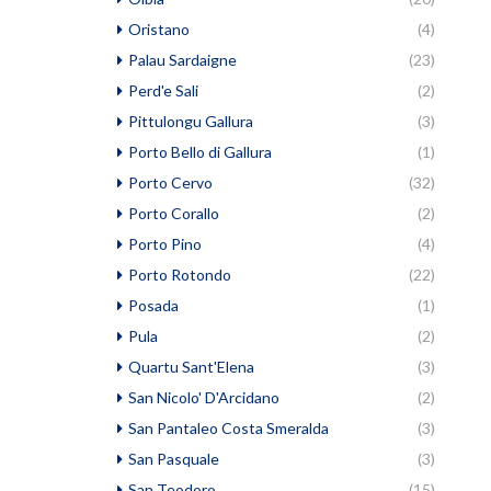
Oristano
(4)
Palau Sardaigne
(23)
Perd'e Sali
(2)
Pittulongu Gallura
(3)
Porto Bello di Gallura
(1)
Porto Cervo
(32)
Porto Corallo
(2)
Porto Pino
(4)
Porto Rotondo
(22)
Posada
(1)
Pula
(2)
Quartu Sant'Elena
(3)
San Nicolo' D'Arcidano
(2)
San Pantaleo Costa Smeralda
(3)
San Pasquale
(3)
San Teodoro
(15)