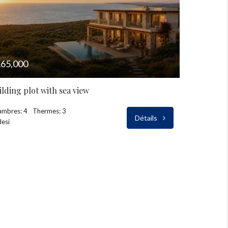
65,000
ilding plot with sea view
ambres: 4
Thermes: 3
Détails
esi