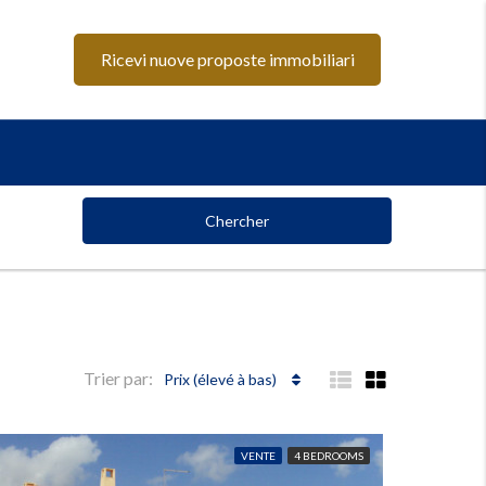
Ricevi nuove proposte immobiliari
Chercher
Trier par:
Prix ​​(élevé à bas)
VENTE
4 BEDROOMS