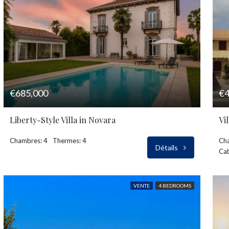
€685,000
€4
Liberty-Style Villa in Novara
Vi
Chambres: 4
Thermes: 4
Ch
Détails
Ca
VENTE
4 BEDROOMS