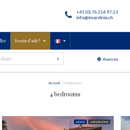
+41 (0) 76 214 97 23
info@insardinia.ch
les
Besoin d’aide?
s États
Avancée
Accueil
4 bedrooms
4 bedrooms
VENTE
4 BEDROOMS