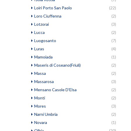
Loiri Porto San Paolo
(22)
Loro Ciuffenna
(2)
Lotzorai
(3)
Lucca
(2)
Luogosanto
(7)
Luras
(4)
Mamoiada
(1)
Maseris di Coseano(Friuli)
(2)
Massa
(2)
Massarosa
(3)
Mensano Casole D'Elsa
(2)
Monti
(2)
Mores
(3)
Narni Umbria
(2)
Novara
(1)
Olbia
(20)