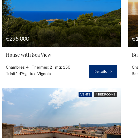
€295,000
€1
House with Sea View
Bu
Chambres: 4
Thermes: 2
mq: 150
Ch
Détails
Trinità d'Agultu e Vignola
Bad
VENTE
4 BEDROOMS