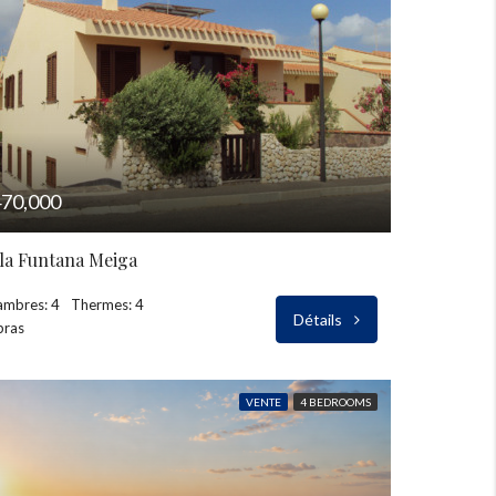
70,000
lla Funtana Meiga
ambres: 4
Thermes: 4
Détails
bras
VENTE
4 BEDROOMS