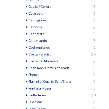
Cagliari Centro
(3)
Calasetta
(1)
Cannigione
(1)
Carbonia
(2)
Carloforte
(3)
Castelsardo
(5)
Codrongianos
(2)
Costa Paradiso
(16)
Costa Rei Muravera
(2)
Eden Rock Domus de Maria
(3)
Firenze
(1)
Flumini di Quartu Sant’Elena
(2)
Funtana Meiga
(3)
Golfo Aranci
(10)
Is Arutas
(1)
Isola Rossa
(9)