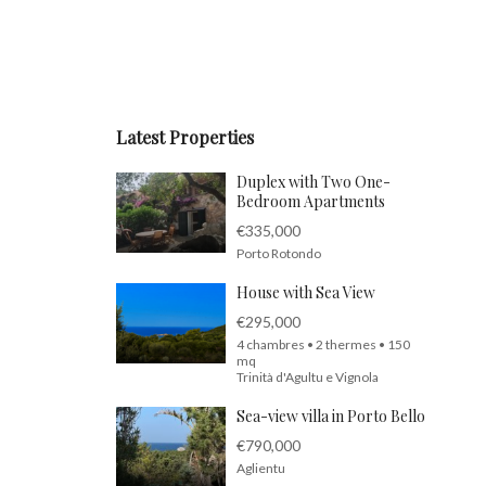
Latest Properties
Duplex with Two One-
Bedroom Apartments
€335,000
Porto Rotondo
House with Sea View
€295,000
4 chambres • 2 thermes • 150
mq
Trinità d'Agultu e Vignola
Sea-view villa in Porto Bello
€790,000
Aglientu