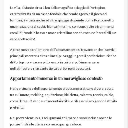
La villa, distante circa 1 km dalla magnifica spiaggia di Portopino,
caratterizzata da un basso fondale che rende agevole il gioco dei
bambini, è vicina anche ad altre spiagge stupende come Portopinetto,
una mezzaluna di sabbia bianca finissima con conchiglie e frammenti
corallini, fondale basso e mare cristallino con sfumature incredibili, un
vero spettacolo!
A circa mezzo chilometro dall’appartamento si trovano anche i servizi
principali, mentre a circa 1 km si può raggiungere il porticciolo turistico
di Portopino, vivace e pittoresco, in cui ci si può immergere
nell’atmosfera rilassante tipica del borgo di pescatori.
Appartamento immerso in un meraviglioso contesto
Nelle vicinanze dell’appartamento si possono praticare diversi sport,
tra cui nuoto, trekking, equitazione, bicicletta, calcetto, tennis, calcio,
corsa, kitesurf, windsurf, mountain bike, e rilassarsi svolgendo l’attività
preferita.
Nel prezzo lenzuola, asciugamani, teli mare e sono incluse anche le
pulizie finali e le utenze come acqua, gas e luce.