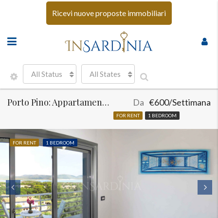
Ricevi nuove proposte immobiliari
All Status
All States
Porto Pino: Appartamento vista mare
Da
€600/Settimana
FOR RENT
1 BEDROOM
FOR RENT
1 BEDROOM