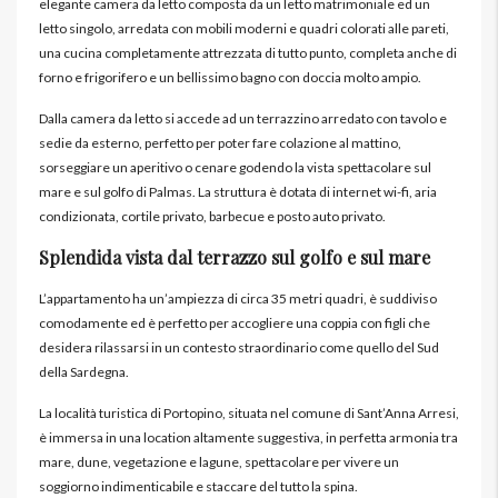
elegante camera da letto composta da un letto matrimoniale ed un
letto singolo, arredata con mobili moderni e quadri colorati alle pareti,
una cucina completamente attrezzata di tutto punto, completa anche di
forno e frigorifero e un bellissimo bagno con doccia molto ampio.
Dalla camera da letto si accede ad un terrazzino arredato con tavolo e
sedie da esterno, perfetto per poter fare colazione al mattino,
sorseggiare un aperitivo o cenare godendo la vista spettacolare sul
mare e sul golfo di Palmas. La struttura è dotata di internet wi-fi, aria
condizionata, cortile privato, barbecue e posto auto privato.
Splendida vista dal terrazzo sul golfo e sul mare
L’appartamento ha un’ampiezza di circa 35 metri quadri, è suddiviso
comodamente ed è perfetto per accogliere una coppia con figli che
desidera rilassarsi in un contesto straordinario come quello del Sud
della Sardegna.
La località turistica di Portopino, situata nel comune di Sant’Anna Arresi,
è immersa in una location altamente suggestiva, in perfetta armonia tra
mare, dune, vegetazione e lagune, spettacolare per vivere un
soggiorno indimenticabile e staccare del tutto la spina.