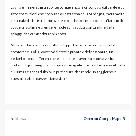
La villa è immersa in un contesto magnifico, è circondata dal verde e da
altre costruzioni che popolano questa zona della Sardegna, meta molto
gettonata dai turisti che provengono da tutto il mondo per tuffarsi nelle
acque cristalline e prendere il sole sulla sabbia bianca e fine delle
spiagge che caratterizzano la costa.
Gli ospiti che prendono in affitto l’appartamento usufruiscono del
comfort della villa, ovvero del cortile privato e del posto auto, un
dettaglio non indifferente che consente di avere la propria vettura
protetta. E poi, svegliarsi con questa magnifica vista sul mare e sul golfo
di Palmas è senza dubbio un particolare che rende un soggiorno in
questa location davvero fantastico!
Address
Open on Google Maps