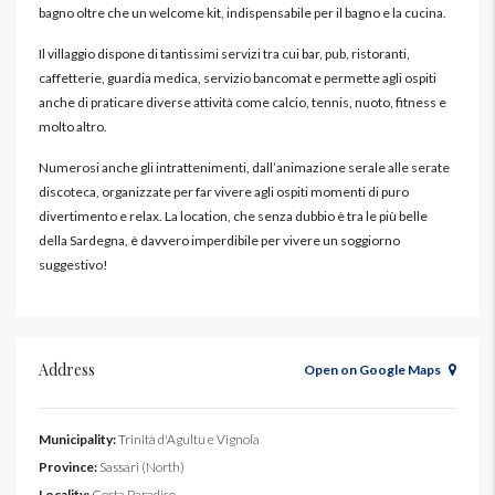
bagno oltre che un welcome kit, indispensabile per il bagno e la cucina.
Il villaggio dispone di tantissimi servizi tra cui bar, pub, ristoranti,
caffetterie, guardia medica, servizio bancomat e permette agli ospiti
anche di praticare diverse attività come calcio, tennis, nuoto, fitness e
molto altro.
Numerosi anche gli intrattenimenti, dall’animazione serale alle serate
discoteca, organizzate per far vivere agli ospiti momenti di puro
divertimento e relax. La location, che senza dubbio è tra le più belle
della Sardegna, è davvero imperdibile per vivere un soggiorno
suggestivo!
Address
Open on Google Maps
Municipality:
Trinità d'Agultu e Vignola
Province:
Sassari (North)
Locality:
Costa Paradiso