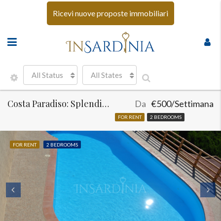
Ricevi nuove proposte immobiliari
All Status
All States
Costa Paradiso: Splendida Villa con piscina
Da
€500/Settimana
FOR RENT
2 BEDROOMS
FOR RENT
2 BEDROOMS