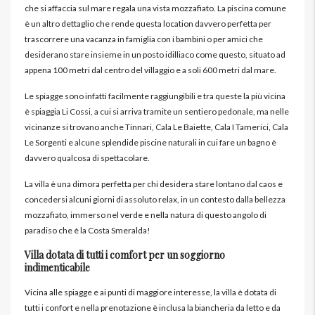
che si affaccia sul mare regala una vista mozzafiato. La piscina comune
è un altro dettaglio che rende questa location davvero perfetta per
trascorrere una vacanza in famiglia con i bambini o per amici che
desiderano stare insieme in un posto idilliaco come questo, situato ad
appena 100 metri dal centro del villaggio e a soli 600 metri dal mare.
Le spiagge sono infatti facilmente raggiungibili e tra queste la più vicina
è spiaggia Li Cossi, a cui si arriva tramite un sentiero pedonale, ma nelle
vicinanze si trovano anche Tinnari, Cala Le Baiette, Cala I Tamerici, Cala
Le Sorgenti e alcune splendide piscine naturali in cui fare un bagno è
davvero qualcosa di spettacolare.
La villa è una dimora perfetta per chi desidera stare lontano dal caos e
concedersi alcuni giorni di assoluto relax, in un contesto dalla bellezza
mozzafiato, immerso nel verde e nella natura di questo angolo di
paradiso che è la Costa Smeralda!
Villa dotata di tutti i comfort per un soggiorno
indimenticabile
Vicina alle spiagge e ai punti di maggiore interesse, la villa è dotata di
tutti i confort e nella prenotazione è inclusa la biancheria da letto e da