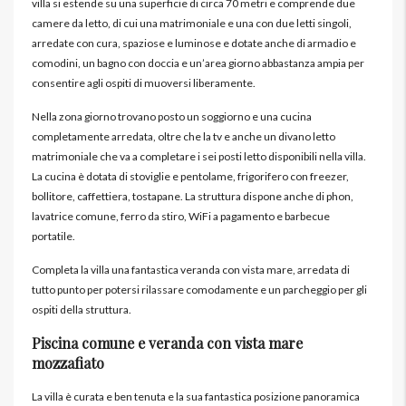
villa si estende su una superficie di circa 70 metri e comprende due
camere da letto, di cui una matrimoniale e una con due letti singoli,
arredate con cura, spaziose e luminose e dotate anche di armadio e
comodini, un bagno con doccia e un’area giorno abbastanza ampia per
consentire agli ospiti di muoversi liberamente.
Nella zona giorno trovano posto un soggiorno e una cucina
completamente arredata, oltre che la tv e anche un divano letto
matrimoniale che va a completare i sei posti letto disponibili nella villa.
La cucina è dotata di stoviglie e pentolame, frigorifero con freezer,
bollitore, caffettiera, tostapane. La struttura dispone anche di phon,
lavatrice comune, ferro da stiro, WiFi a pagamento e barbecue
portatile.
Completa la villa una fantastica veranda con vista mare, arredata di
tutto punto per potersi rilassare comodamente e un parcheggio per gli
ospiti della struttura.
Piscina comune e veranda con vista mare
mozzafiato
La villa è curata e ben tenuta e la sua fantastica posizione panoramica