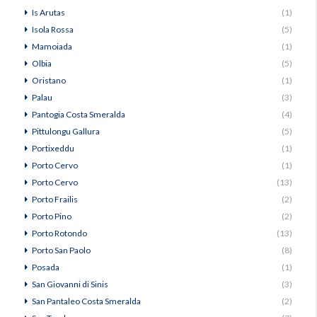
Is Arutas
(1)
Isola Rossa
(5)
Mamoiada
(1)
Olbia
(5)
Oristano
(1)
Palau
(3)
Pantogia Costa Smeralda
(4)
Pittulongu Gallura
(5)
Portixeddu
(1)
Porto Cervo
(1)
Porto Cervo
(13)
Porto Frailis
(2)
Porto Pino
(2)
Porto Rotondo
(13)
Porto San Paolo
(8)
Posada
(1)
San Giovanni di Sinis
(3)
San Pantaleo Costa Smeralda
(2)