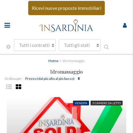
Ricevi nuove proposte immobiliari
Tutti i contratti
Tutti gli stati
Home
Idromassaggio
Idromassaggio
Prezzo (dal più alto al più basso)
Ordina per:
VENDITA
3 CAMERE DA LETTO