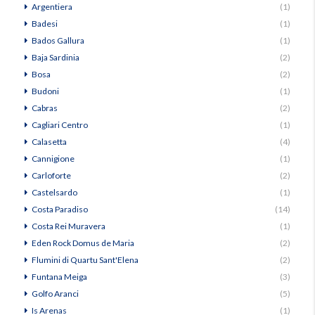
Argentiera
(1)
Badesi
(1)
Bados Gallura
(1)
Baja Sardinia
(2)
Bosa
(2)
Budoni
(1)
Cabras
(2)
Cagliari Centro
(1)
Calasetta
(4)
Cannigione
(1)
Carloforte
(2)
Castelsardo
(1)
Costa Paradiso
(14)
Costa Rei Muravera
(1)
Eden Rock Domus de Maria
(2)
Flumini di Quartu Sant'Elena
(2)
Funtana Meiga
(3)
Golfo Aranci
(5)
Is Arenas
(1)