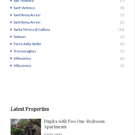
San Teodoro
(7)
Sant' Antioco
(8)
Sant'Anna Arresi
(1)
Sant’Anna Arresi
(2)
Santa Teresa di Gallura
(14)
Solanas
(1)
Torre delle Stelle
(5)
Tresnuraghes
(1)
Villasimius
(3)
Villasimius
(1)
Latest Properties
Duplex with Two One-Bedroom
Apartments
€335,000