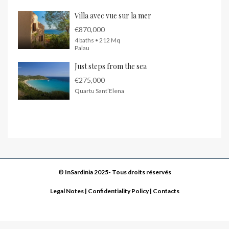
Villa avec vue sur la mer
€870,000
4 baths • 212 Mq
Palau
Just steps from the sea
€275,000
Quartu Sant’Elena
© InSardinia 2025- Tous droits réservés
Legal Notes
|
Confidentiality Policy
|
Contacts