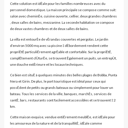
Cette solution est idÈale pour les familles nombreuses avec du
personnel domestique. La maison principale se compose comme suit:
salon avec cheminÈe, cuisine ouverte, cellier, deux grandes chambres
, deux salles de bains, mezzanine. La seconde habitation se compose
de deux vastes chambres et de deux salles de bains.
La villa est entourÈe de vÈrandas couvertes et pergolas. Le jardin
d’environ 5000 mq avec sa piscine ‡ dÈbordement rendent cette
propriÈtÈ particuliËrement agrÈable et confortable. Sur la propriÈtÈ,
complËtement clÙturÈe, se trouvent Ègalement un puits, un entrepÙt,
une douche extÈrieure et les locaux techniques.
Ce bien est situÈ à quelques minutes des belles plages de Bobba, Punta
Nera et Girin. De plus, le port touristique est idèal pour ceux qui
possËdent de petits ou grands bateaux ou simplement pour louer un
bateau. Tous les services de la ville, banques, marchÈs, services de
santÈ, bars, restaurants sont facilement accessibles et se trouvent ‡ 2
km.
Cette maison exquise, vendue entiËrement meublÈe, est idÈale pour
les amoureux de la nature et de la tranquillitÈ, idÈale comme