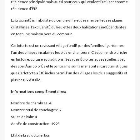
rÈsidence principale mais aussi pour ceux qui veulent l’utiliser comme
rÈsidence d’ÈtÈ.
La proximitÈ immÈdiate du centre-ville et des merveilleuses plages
cristallines, l’exclusivitÈ du lieu et les deux habitations indÈpendantes
en font une maison hors du commun.
Carloforte est un ravissant village fondÈ par des familles liguriennes,
l’un des villages insulaires les plus enchanteurs. C’est un endroit riche
en histoire, culture et traditions. Ses rues Ètroites et ses ruelles avec
des aperÁus colorÈs et le panorama sur la mer sont si caracteristiques
que Carloforte a ÈtÈ inclus parmi l’un des villages les plus suggestifs et
plus beaux d’Italie.
Informations complÈmentaires:
Nombre de chambres: 4
Nombre total de couchages: 8
Salles de bain: 4
AnnÈe de construction: 1995
Etat de la structure: bon