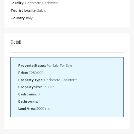
Locality:
Carloforte, Carloforte
Tourist locality:
Sulcis
Country:
Italy
Detail
Property Status:
For Sale, For Sale
Price:
€980,000
Property Type:
Carloforte, Carloforte
Property Size:
150 Mq
Bedrooms:
8
Bathrooms:
4
Land Area:
5000 mq