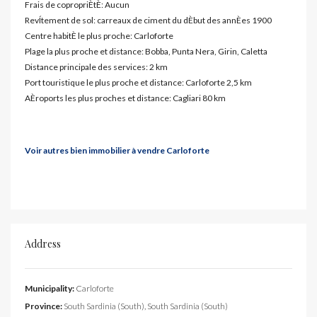
Frais de copropriÈtÈ: Aucun
RevÍtement de sol: carreaux de ciment du dÈbut des annÈes 1900
Centre habitÈ le plus proche: Carloforte
Plage la plus proche et distance: Bobba, Punta Nera, Girin, Caletta
Distance principale des services: 2 km
Port touristique le plus proche et distance: Carloforte 2,5 km
AÈroports les plus proches et distance: Cagliari 80 km
Voir autres bien immobilier à vendre Carloforte
Address
Municipality:
Carloforte
Province:
South Sardinia (South), South Sardinia (South)