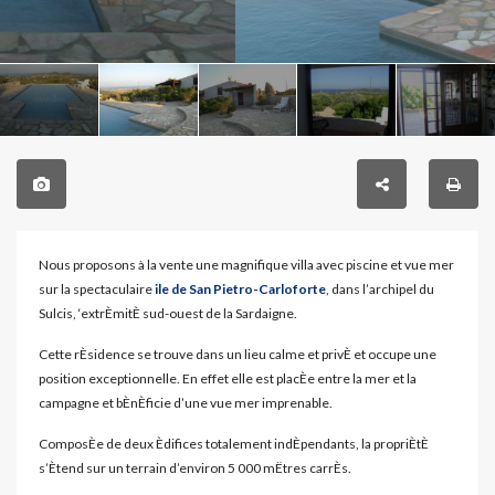
Nous proposons à la vente une magnifique villa avec piscine et vue mer
sur la spectaculaire
ile de San Pietro-Carloforte
, dans l’archipel du
Sulcis, ‘extrÈmitÈ sud-ouest de la Sardaigne.
Cette rÈsidence se trouve dans un lieu calme et privÈ et occupe une
position exceptionnelle. En effet elle est placÈe entre la mer et la
campagne et bÈnÈficie d’une vue mer imprenable.
ComposÈe de deux Èdifices totalement indÈpendants, la propriÈtÈ
s’Ètend sur un terrain d’environ 5 000 mËtres carrÈs.