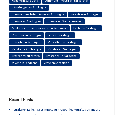
Abitare in Sardegna
comment investir en Sardaigne
déménager en Sardaigne
Investir dans le tourisme en Sardaigne
investire in Sardegna
investir en Sardaigne
Investir en Sardaigne mer
Meilleur endroit pour vivre en Sardaigne
Partir en Sardaigne
Pensione in Sardegna
retraite sardaigne
Retraité en Sardaigne
s'installer en Sardaigne
s'installer à l'étranger
s'établir en Sardaigne
Trasferirsi all'estero
Trasferirsi in Sardegna
Vivere in Sardegna
vivre en Sardaigne
Recent Posts
Retraite en Italie :Tax et impôts au 7% pour les retraités étrangers