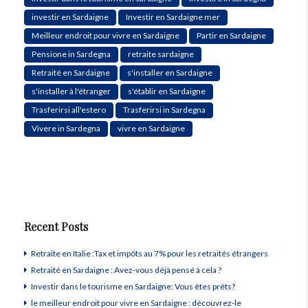
investir en Sardaigne
Investir en Sardaigne mer
Meilleur endroit pour vivre en Sardaigne
Partir en Sardaigne
Pensione in Sardegna
retraite sardaigne
Retraité en Sardaigne
s'installer en Sardaigne
s'installer à l'étranger
s'établir en Sardaigne
Trasferirsi all'estero
Trasferirsi in Sardegna
Vivere in Sardegna
vivre en Sardaigne
Recent Posts
Retraite en Italie :Tax et impôts au 7% pour les retraités étrangers
Retraité en Sardaigne : Avez-vous déjà pensé à cela ?
Investir dans le tourisme en Sardaigne: Vous êtes prêts?
le meilleur endroit pour vivre en Sardaigne : découvrez-le