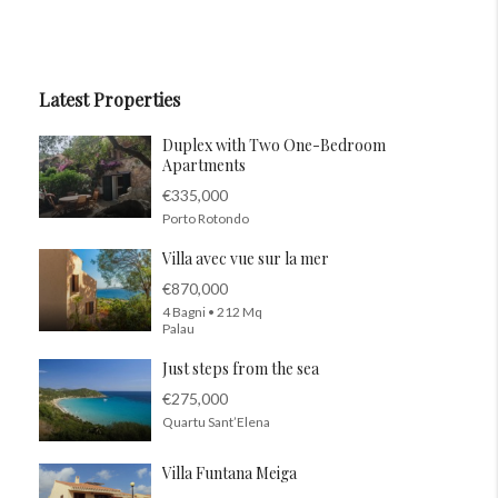
Latest Properties
Duplex with Two One-Bedroom
Apartments
€335,000
Porto Rotondo
Villa avec vue sur la mer
€870,000
4 Bagni • 212 Mq
Palau
Just steps from the sea
€275,000
Quartu Sant’Elena
Villa Funtana Meiga