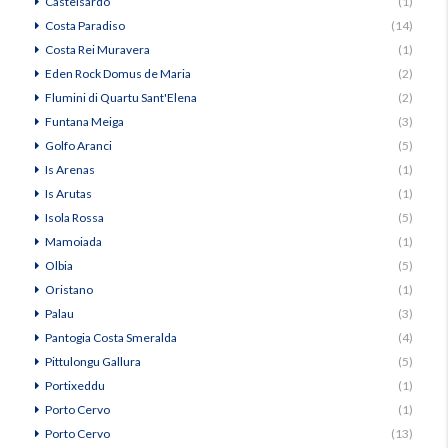
Castelsardo
(1)
Costa Paradiso
(14)
Costa Rei Muravera
(1)
Eden Rock Domus de Maria
(2)
Flumini di Quartu Sant'Elena
(2)
Funtana Meiga
(3)
Golfo Aranci
(5)
Is Arenas
(1)
Is Arutas
(1)
Isola Rossa
(5)
Mamoiada
(1)
Olbia
(5)
Oristano
(1)
Palau
(3)
Pantogia Costa Smeralda
(4)
Pittulongu Gallura
(5)
Portixeddu
(1)
Porto Cervo
(1)
Porto Cervo
(13)