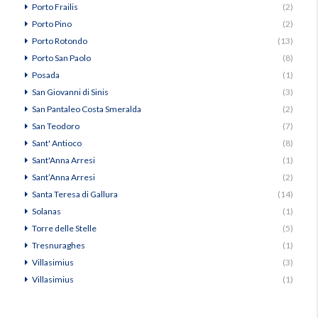
Porto Frailis
(2)
Porto Pino
(2)
Porto Rotondo
(13)
Porto San Paolo
(8)
Posada
(1)
San Giovanni di Sinis
(3)
San Pantaleo Costa Smeralda
(2)
San Teodoro
(7)
Sant' Antioco
(8)
Sant'Anna Arresi
(1)
Sant’Anna Arresi
(2)
Santa Teresa di Gallura
(14)
Solanas
(1)
Torre delle Stelle
(5)
Tresnuraghes
(1)
Villasimius
(3)
Villasimius
(1)