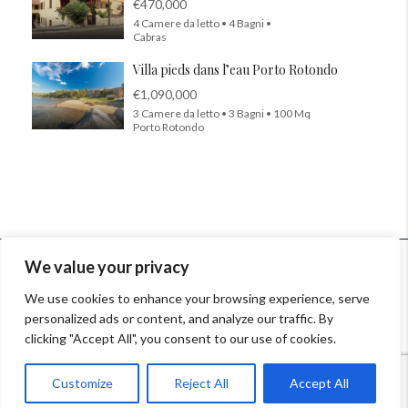
€470,000
4 Camere da letto • 4 Bagni •
Cabras
Villa pieds dans l’eau Porto Rotondo
€1,090,000
3 Camere da letto • 3 Bagni • 100 Mq
Porto Rotondo
© InSardinia 2025- Tous droits réservés
We value your privacy
Legal Notes
|
Confidentiality Policy
|
Contacts
We use cookies to enhance your browsing experience, serve
personalized ads or content, and analyze our traffic. By
Orari: 9.00-13.00, 14.30-18.00 Lun-Ven
clicking "Accept All", you consent to our use of cookies.
Rue du Cendrier 12-14 - 1201 Genève, Suisse
Customize
Reject All
Accept All
+41 (0) 76 214 97 23 - +41 (0) 22 533 02 80