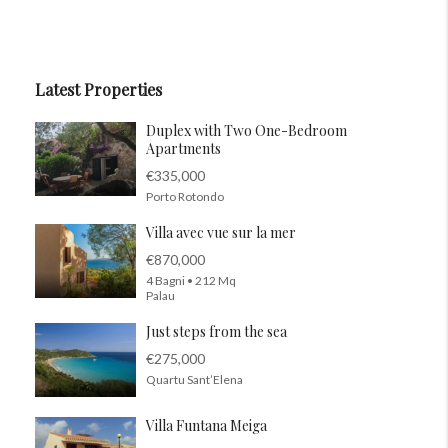
Latest Properties
Duplex with Two One-Bedroom
Apartments
€335,000
Porto Rotondo
Villa avec vue sur la mer
€870,000
4 Bagni • 212 Mq
Palau
Just steps from the sea
€275,000
Quartu Sant’Elena
Villa Funtana Meiga