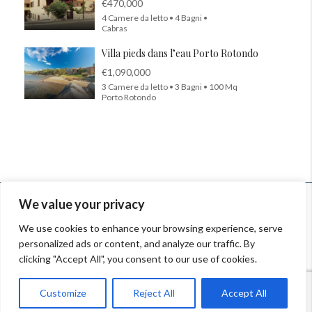
€470,000
4 Camere da letto • 4 Bagni •
Cabras
Villa pieds dans l’eau Porto Rotondo
€1,090,000
3 Camere da letto • 3 Bagni • 100 Mq
Porto Rotondo
© InSardinia 2025- Tous droits réservés
We value your privacy
Legal Notes
|
Confidentiality Policy
|
Contacts
We use cookies to enhance your browsing experience, serve
personalized ads or content, and analyze our traffic. By
Orari: 9.00-13.00, 14.30-18.00 Lun-Ven
clicking "Accept All", you consent to our use of cookies.
Rue du Cendrier 12-14 - 1201 Genève, Suisse
Customize
Reject All
Accept All
+41 (0) 76 214 97 23 - +41 (0) 22 533 02 80