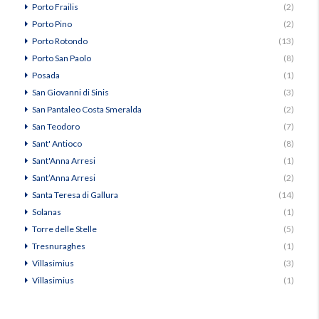
Porto Frailis
(2)
Porto Pino
(2)
Porto Rotondo
(13)
Porto San Paolo
(8)
Posada
(1)
San Giovanni di Sinis
(3)
San Pantaleo Costa Smeralda
(2)
San Teodoro
(7)
Sant' Antioco
(8)
Sant'Anna Arresi
(1)
Sant’Anna Arresi
(2)
Santa Teresa di Gallura
(14)
Solanas
(1)
Torre delle Stelle
(5)
Tresnuraghes
(1)
Villasimius
(3)
Villasimius
(1)