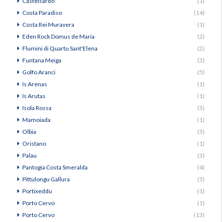
Castelsardo
(1)
Costa Paradiso
(14)
Costa Rei Muravera
(1)
Eden Rock Domus de Maria
(2)
Flumini di Quartu Sant'Elena
(2)
Funtana Meiga
(3)
Golfo Aranci
(5)
Is Arenas
(1)
Is Arutas
(1)
Isola Rossa
(5)
Mamoiada
(1)
Olbia
(5)
Oristano
(1)
Palau
(3)
Pantogia Costa Smeralda
(4)
Pittulongu Gallura
(5)
Portixeddu
(1)
Porto Cervo
(1)
Porto Cervo
(13)