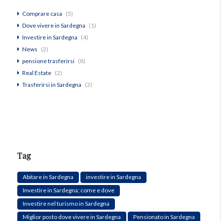
Comprare casa
(5)
Dove vivere in Sardegna
(1)
Investire in Sardegna
(4)
News
(2)
pensione trasferirsi
(8)
Real Estate
(2)
Trasferirsi in Sardegna
(2)
Tag
Abitare in Sardegna
investire in Sardegna
Investire in Sardegna; come e dove
Investire nel turismo in Sardegna
Miglior posto dove vivere in Sardegna
Pensionato in Sardegna