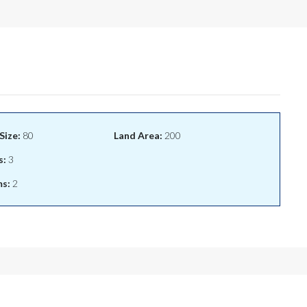
Size:
80
Land Area:
200
s:
3
s:
2