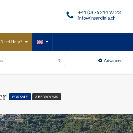
+41 (0) 76 214 97 23
info@insardinia.ch
Need Help?
es
Advanced
er
FOR SALE
3 BEDROOMS