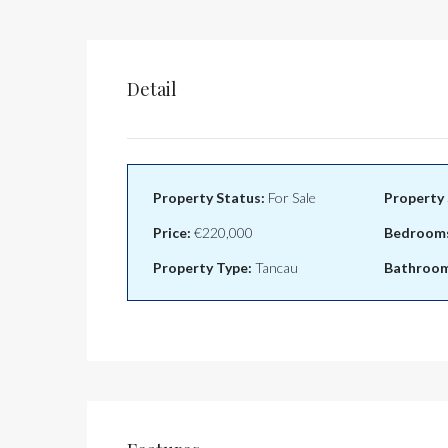
Detail
Property Status:
For Sale
Property 
Price:
€220,000
Bedroom
Property Type:
Tancau
Bathroom