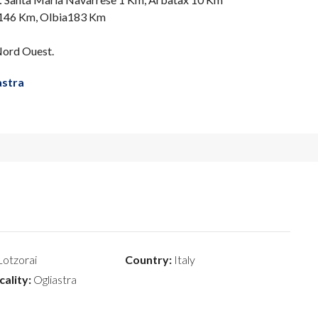
ri 146 Km, Olbia183 Km
Nord Ouest.
astra
otzorai
Country:
Italy
cality:
Ogliastra