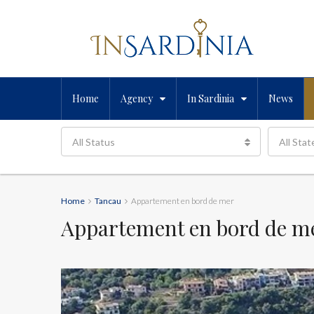
Home
Agency
In Sardinia
News
All Status
All Stat
Home
Tancau
Appartement en bord de mer
Appartement en bord de m