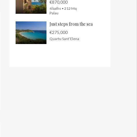
€870,000
4 baths • 212 Mq
Palau
Just steps from the sea
€275,000
Quartu Sant’Elena