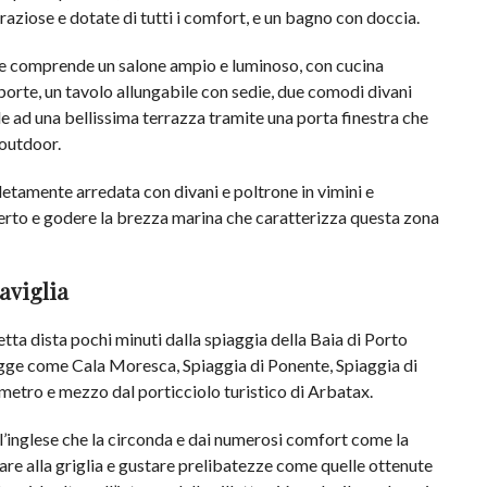
aziose e dotate di tutti i comfort, e un bagno con doccia.
che comprende un salone ampio e luminoso, con cucina
porte, un tavolo allungabile con sedie, due comodi divani
e ad una bellissima terrazza tramite una porta finestra che
 outdoor.
etamente arredata con divani e poltrone in vimini e
rto e godere la brezza marina che caratterizza questa zona
raviglia
letta dista pochi minuti dalla spiaggia della Baia di Porto
piagge come Cala Moresca, Spiaggia di Ponente, Spiaggia di
metro e mezzo dal porticciolo turistico di Arbatax.
all’inglese che la circonda e dai numerosi comfort come la
are alla griglia e gustare prelibatezze come quelle ottenute