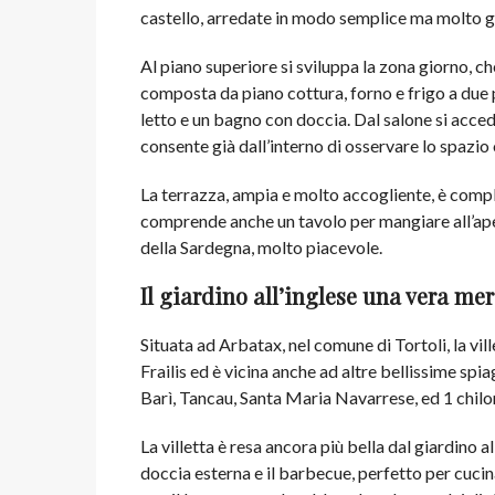
castello, arredate in modo semplice ma molto gr
Al piano superiore si sviluppa la zona giorno, 
composta da piano cottura, forno e frigo a due 
letto e un bagno con doccia. Dal salone si acced
consente già dall’interno di osservare lo spazio
La terrazza, ampia e molto accogliente, è compl
comprende anche un tavolo per mangiare all’ape
della Sardegna, molto piacevole.
Il giardino all’inglese una vera me
Situata ad Arbatax, nel comune di Tortoli, la vil
Frailis ed è vicina anche ad altre bellissime s
Barì, Tancau, Santa Maria Navarrese, ed 1 chilo
La villetta è resa ancora più bella dal giardino 
doccia esterna e il barbecue, perfetto per cucin