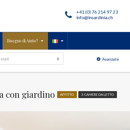
+41 (0) 76 214 97 23
info@insardinia.ch
Bisogno di Aiuto?
 stati
Avanzate
tta con giardino
AFFITTO
3 CAMERE DA LETTO