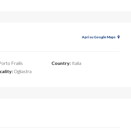
Apri su Google Maps
orto Frailis
Country:
Italia
cality:
Ogliastra