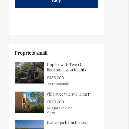
Italy
Proprietà simili
Duplex with Two One-
Bedroom Apartments
€335,000
Porto Rotondo
Villa avec vue sur la mer
€870,000
4 Bagni • 212 Mq
Palau
Just steps from the sea