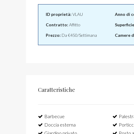
ID proprietà:
VLAU
Anno di c
Contratto:
Affitto
Superfici
Prezzo:
Da
€450/Settimana
Camere da
Caratteristiche
Barbecue
Palestr
Doccia esterna
Porticci
Giardino privato
Posto a