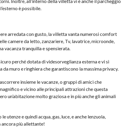
i. Inoltre, all’interno della villetta vi è anche il parcheggio
l’esterno è possibile.
ere arredata con gusto, la villetta vanta numerosi comfort
elle camere da letto, zanzariere, Tv, lavatrice, microonde,
na vacanza tranquilla e spensierata.
icuro perché dotata di videsorveglianza esterna e vi si
ata da muro e ringhiera che garantiscono la massima privacy.
ascorrere insieme le vacanze, o gruppi di amici che
gnifico e vicino alle principali attrazioni che questa
vero un’abitazione molto graziosa e in più anche gli animali
 le utenze e quindi acqua, gas, luce, e anche lenzuola,
 ancora più allettante!