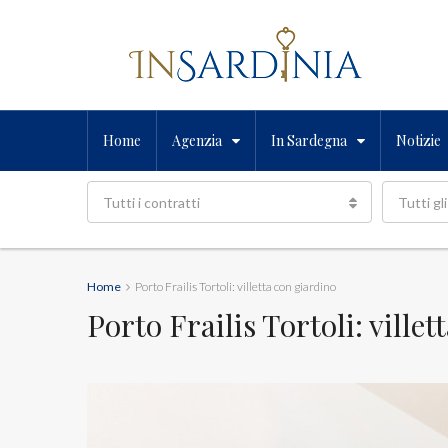
Home
Agenzia
In Sardegna
Notizie
Tutti i contratti
Tutti gli
Home
Porto Frailis Tortoli: villetta con giardino
Porto Frailis Tortoli: ville