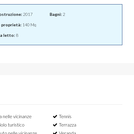
ostruzione:
2017
Bagni:
2
e proprietà:
140 Mq
 letto:
8
a nelle vicinanze
Tennis
olo turistico
Terrazza
uto nelle vicinanze
Veranda