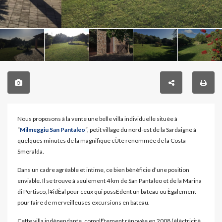
Nous proposons à la vente une belle villa individuelle situèe à
“
Milmeggiu San Pantaleo
“, petit village du nord-est de la Sardaigne à
quelques minutes de la magnifique cÙte renommèe de la Costa
Smeralda.
Dans un cadre agrèable et intime, ce bien bènèficie d’une position
enviable. Il se trouve à seulement 4 km de San Pantaleo et de la Marina
di Portisco, l¥idÈal pour ceux qui possËdent un bateau ou Ègalement
pour faire de merveilleuses excursions en bateau.
Cette villa indèpendante, complËtement rènovèe en 2008 (èlèctricitè,