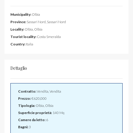
Municipality:
Olbia
Province:
Sassari Nord, Sassari Nord
Locality:
Olbia, Olbia
Tourist locality:
Costa Smeralda
Country:
Italia
Dettaglio
Contratto:
Vendita, Vendita
Prezzo:
€620,000
Tipologia:
Olbia, Olbia
Superficie proprietà:
140 Mq
Camere da letto:
6
Bagni:
3