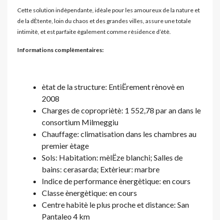
Cette solution indèpendante, idèale pour les amoureux de la nature et
de la dÈtente, loin du chaos et des grandes villes, assure une totale
intimitè, et est parfaite ègalement comme rèsidence d’ètè.
Informations complèmentaires:
ètat de la structure: EntiËrement rènovè en
2008
Charges de copropriètè: 1 552,78 par an dans le
consortium Milmeggiu
Chauffage: climatisation dans les chambres au
premier ètage
Sols: Habitation: mèlËze blanchi; Salles de
bains: cerasarda; Extèrieur: marbre
Indice de performance ènergètique: en cours
Classe ènergètique: en cours
Centre habitè le plus proche et distance: San
Pantaleo 4 km