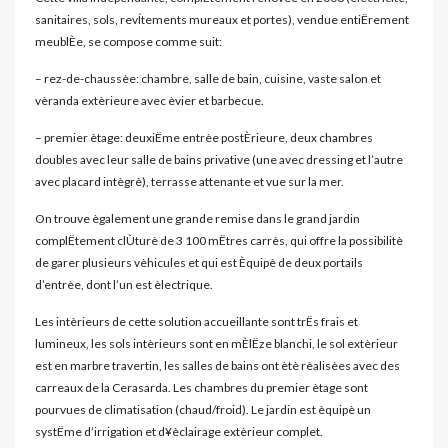
sanitaires, sols, revÍtements mureaux et portes), vendue entiËrement
meublÈe, se compose comme suit:
– rez-de-chaussèe: chambre, salle de bain, cuisine, vaste salon et
vèranda extèrieure avec èvier et barbecue.
– premier ètage: deuxiËme entrèe postÈrieure, deux chambres
doubles avec leur salle de bains privative (une avec dressing et l’autre
avec placard intègrè), terrasse attenante et vue sur la mer.
On trouve ègalement une grande remise dans le grand jardin
complËtement clÙturè de 3 100 mËtres carrès, qui offre la possibilitè
de garer plusieurs vèhicules et qui est Èquipè de deux portails
d’entrèe, dont l’un est èlectrique.
Les intèrieurs de cette solution accueillante sont trËs frais et
lumineux, les sols intèrieurs sont en mÈlËze blanchi, le sol extèrieur
est en marbre travertin, les salles de bains ont ètè rèalisèes avec des
carreaux de la Cerasarda. Les chambres du premier ètage sont
pourvues de climatisation (chaud/froid). Le jardin est èquipè un
systËme d’irrigation et d¥èclairage extèrieur complet.