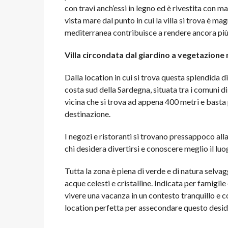
con travi anch’essi in legno ed è rivestita con m
vista mare dal punto in cui la villa si trova è m
mediterranea contribuisce a rendere ancora più 
Villa circondata dal giardino a vegetazion
Dalla location in cui si trova questa splendida di
costa sud della Sardegna, situata tra i comuni d
vicina che si trova ad appena 400 metri e basta 
destinazione.
I negozi e ristoranti si trovano pressappoco alla
chi desidera divertirsi e conoscere meglio il luo
Tutta la zona è piena di verde e di natura selv
acque celesti e cristalline. Indicata per famigl
vivere una vacanza in un contesto tranquillo e 
location perfetta per assecondare questo desid