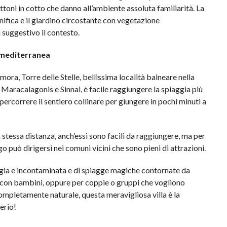
attoni in cotto che danno all’ambiente assoluta familiarità. La
agnifica e il giardino circostante con vegetazione
suggestivo il contesto.
e mediterranea
mora, Torre delle Stelle, bellissima località balneare nella
i Maracalagonis e Sinnai, è facile raggiungere la spiaggia più
percorrere il sentiero collinare per giungere in pochi minuti a
 stessa distanza, anch’essi sono facili da raggiungere, ma per
go può dirigersi nei comuni vicini che sono pieni di attrazioni.
aggia e incontaminata e di spiagge magiche contornate da
ie con bambini, oppure per coppie o gruppi che vogliono
completamente naturale, questa meravigliosa villa è la
erio!