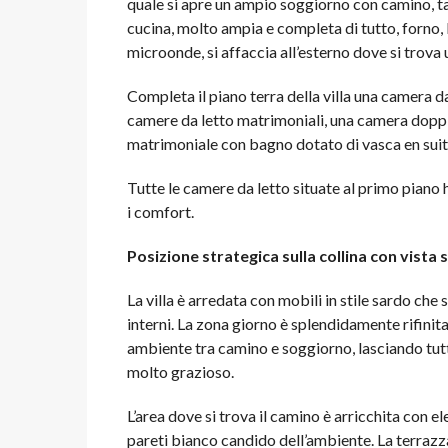
quale si apre un ampio soggiorno con camino, ta
cucina, molto ampia e completa di tutto, forno, l
microonde, si affaccia all’esterno dove si trova
Completa il piano terra della villa una camera d
camere da letto matrimoniali, una camera doppia
matrimoniale con bagno dotato di vasca en suite
Tutte le camere da letto situate al primo piano
i comfort.
Posizione strategica sulla collina con vista 
La villa è arredata con mobili in stile sardo ch
interni. La zona giorno è splendidamente rifinit
ambiente tra camino e soggiorno, lasciando tutto
molto grazioso.
L’area dove si trova il camino è arricchita con e
pareti bianco candido dell’ambiente. La terrazza