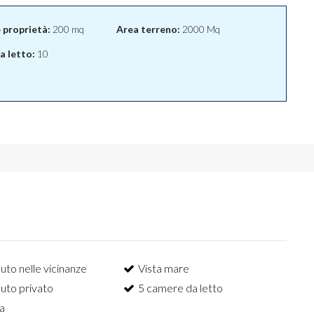
e proprietà:
200 mq
Area terreno:
2000 Mq
 letto:
10
uto nelle vicinanze
Vista mare
uto privato
5 camere da letto
a