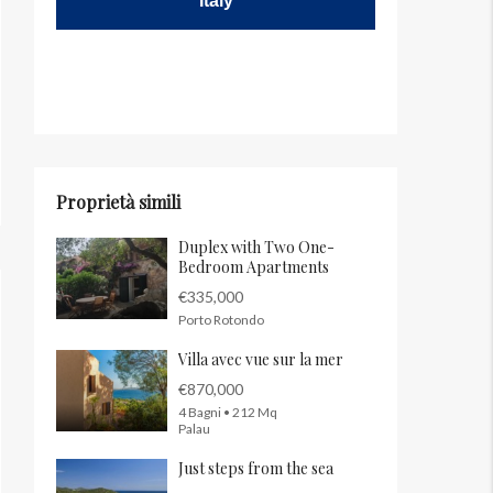
Italy
Proprietà simili
Duplex with Two One-
Bedroom Apartments
€335,000
Porto Rotondo
Villa avec vue sur la mer
€870,000
4 Bagni • 212 Mq
Palau
Just steps from the sea