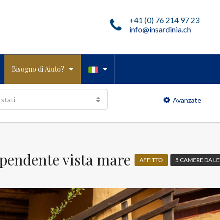
+41 (0) 76 214 97 23
info@insardinia.ch
Bisogno di Aiuto?
 stati
Avanzate
dipendente vista mare
AFFITTO
5 CAMERE DA L