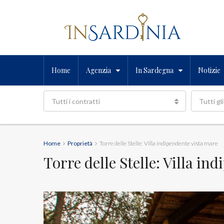
Home
Agenzia
In Sardegna
Notizie
Tutti i contratti
Tutti gli
Home
Proprietà
Torre delle Stelle: Villa indipendente vista mare
Torre delle Stelle: Villa in