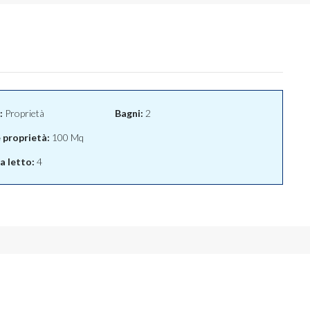
:
Proprietà
Bagni:
2
e proprietà:
100 Mq
 letto:
4