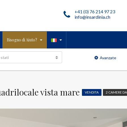
+41 (0) 76 214 97 23
info@insardinia.ch
Bisogno di Aiuto?
 stati
Avanzate
uadrilocale vista mare
VENDITA
2 CAMERE DA