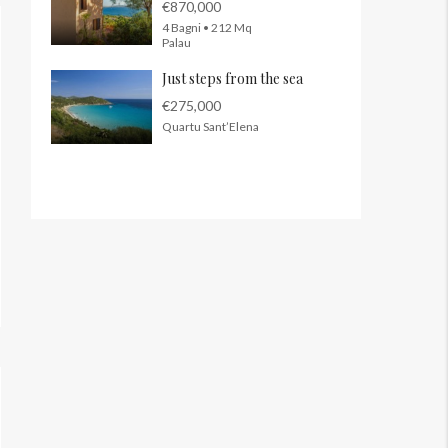
€870,000
4 Bagni • 212 Mq
Palau
Just steps from the sea
€275,000
Quartu Sant’Elena