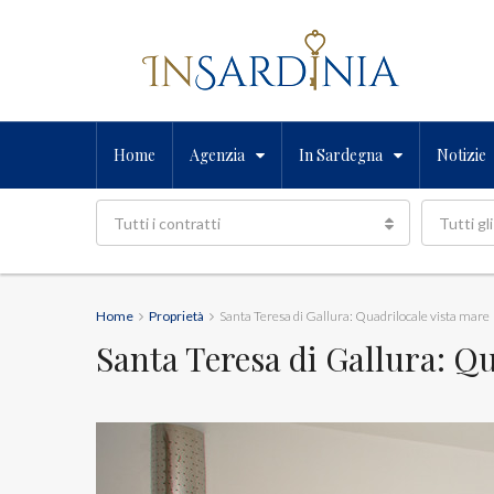
Home
Agenzia
In Sardegna
Notizie
Tutti i contratti
Tutti gli
Home
Proprietà
Santa Teresa di Gallura: Quadrilocale vista mare
Santa Teresa di Gallura: Q